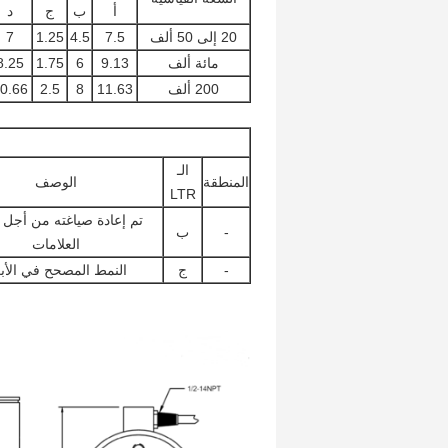
أ
ب
ج
د
20 إلى 50 ألف
7.5
4.5
1.25
7
مائة ألف
9.13
6
1.75
8.25
200 ألف
11.63
8
2.5
0.66
الـ
المنطقة
الوصف
LTR
تم إعادة صياغته من أجل 
-
ب
العلامات
-
ج
النمط المصحح في الأبع