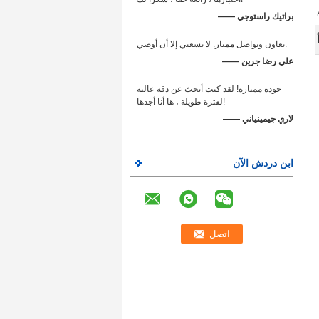
—— براتيك راستوجي
تعاون وتواصل ممتاز. لا يسعني إلا أن أوصي.
—— علي رضا جرين
جودة ممتازة! لقد كنت أبحث عن دقة عالية
لفترة طويلة ، ها أنا أجدها!
—— لاري جيمينياني
ابن دردش الآن