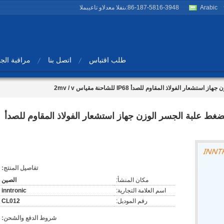
Arabic
86-187-5816-3948
المبيعات والدعم الفنى:
طلب اقتباس
اتصل بنا
مراقبة الج
CL012 200Klb عمود الضغط علبة الجسر الوزن جهاز استشعار الفولاذ المقاوم للصدأ
تفاصيل المنتج:
مكان المنشأ:
الصين
اسم العلامة التجارية:
inntronic
رقم الموديل:
CL012
شروط الدفع والشحن: