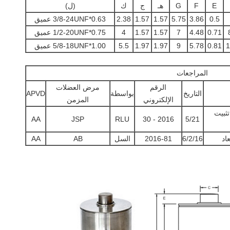
E
F
G
هـ
ج
ك
(ل)
0.5
3.86
5.75
1.57
1.57
2.38
3/8-24UNF*0.63 عميق
0.71
4.48
7
1.57
1.57
4
1/2-20UNF*0.75 عميق
1
0.81
5.78
9
1.97
1.97
5.5
5/8-18UNF*1.00 عميق
المراجعات
الرقم
مرض العضلات
التاريخ
بواسطة
APVD
الإلكتروني
المزمن
تثبيت
AA
JSP
RLU
2016 - 30
5/21
اد
6/2/16
2016-81
السل
AB
AA