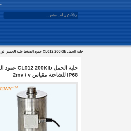
search
خلية الحمل CL012 200Klb عمود الضغط علبة الجسر الوزن جهاز استشعار الفولاذ المقاوم للصدأ IP68 للشاحنة مقياس 2mv / v
خلية الحمل 
IP68 للشاحنة مقياس 2mv / v