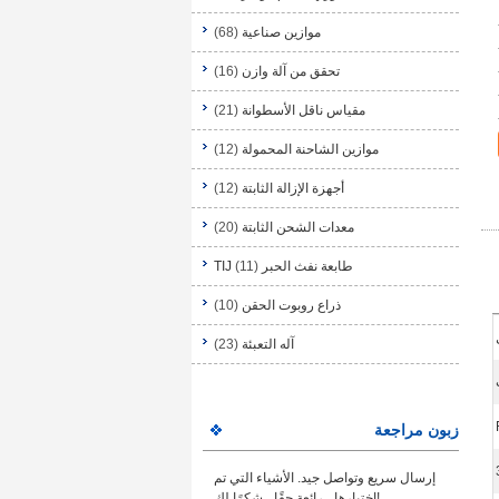
موازين صناعية
(68)
تحقق من آلة وازن
(16)
مقياس ناقل الأسطوانة
(21)
موازين الشاحنة المحمولة
(12)
أجهزة الإزالة الثابتة
(12)
معدات الشحن الثابتة
(20)
طابعة نفث الحبر TIJ
(11)
ذراع روبوت الحقن
(10)
آله التعبئة
(23)
زبون مراجعة
إرسال سريع وتواصل جيد. الأشياء التي تم
اختبارها ، رائعة حقًا ، شكرًا لك!