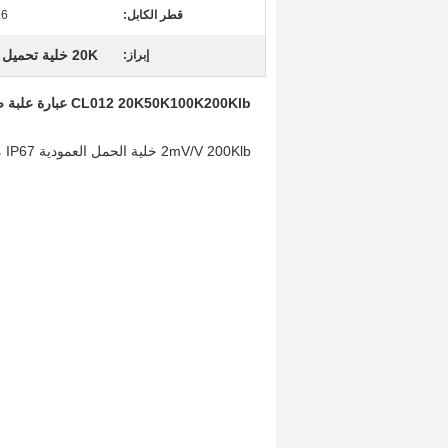
قطر الكابل:
5.6 
20K خلية تحميل العلبة
إبراز:
CL012 20K50K100K200Klb عبارة علبة ضغط حزمة حمولة لوزن الشاحنة
2mV/V 200Klb خلية الحمل العمودية IP67 مغلقة هرميتياً تتوافق مع NTEP