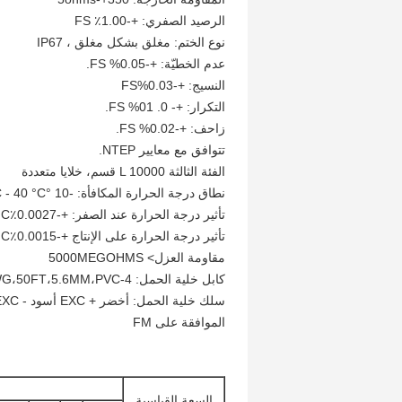
الرصيد الصفري: +-1.00٪ FS
نوع الختم: مغلق بشكل مغلق ، IP67
عدم الخطيّة: +-0.05% FS.
النسيج: +-0.03%FS
التكرار: +- 0. 01% FS.
زاحف: +-0.02% FS.
تتوافق مع معايير NTEP.
الفئة الثالثة L 10000 قسم، خلايا متعددة
نطاق درجة الحرارة المكافأة: -10 °C - 40 °C
تأثير درجة الحرارة عند الصفر: +-0.0027٪FS/°C
تأثير درجة الحرارة على الإنتاج +-0.0015٪FS/°C
مقاومة العزل> 5000MEGOHMS
كابل خلية الحمل: 4-24AWG،50FT،5.6MM،PVC
سلك خلية الحمل: أخضر + EXC أسود - EXC أبيض + SIG أحمر - SIG خيوط / صفراء: درع
الموافقة على FM
السعة القياسية