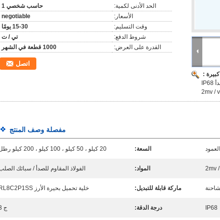
الحد الأدنى لكمية:
حاسب شخصي 1
الأسعار:
negotiable
وقت التسليم:
15-30 يومًا
شروط الدفع:
تي / ت
القدرة على العرض:
1000 قطعة في الشهر
اتصل
بيرة :
الجسر الوزن جهاز استشعار الفولاذ المقاوم للصدأ IP68
مفصلة وصف المنتج
لعمود
السعة:
20 كيلو ، 50 كيلو ، 100 كيلو ، 200 كيلو رطل
2mv /
المواد:
الفولاذ المقاوم للصدأ / سبائك الصلب
شاحنة
ماركة قابلة للتبديل:
خلية تحميل بحيرة الأرز RL8C2P1SS
IP68
درجة الدقة:
ج 3