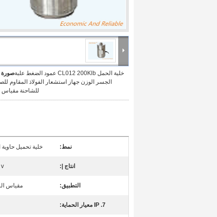
خلية الحمل CL012 200Klb عمود الضغط علبة
صورة ك
للشاحنة مقياس 2mv / v
نمط:
خلية تحميل حاوية ا
انتاج |:
 v
التطبيق:
مقياس ال
7. IP معيار الحماية: