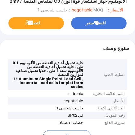
الألومنيوم جهاز استشعار قوة الوزن C3 لمقياس المنصة 2mv /
v
الأسعار：negotiable
MOQ：حاسب شخصي 1
افضل سعر
ﺎﺘﺼﻟ ﺍﻶﻧ
منتوج وصف
خلية تحميل أحادية النقطة من الألومنيوم 0.1
طن ، خلية تحميل أحادية النقطة من
الألومنيوم سعة 1 طن ، خلايا تحميل صناعية
تسليط الضوء
لموازين المنصة
,
,
1t Aluminum Single Point Load Cell
Industrial load cells for platform
scales
اسم العلامة التجارية
inntronic
الأسعار
negotiable
الحد الأدنى لكمية
حاسب شخصي 1
رقم الموديل
في SP02
شروط الدفع
خطاب الاعتماد