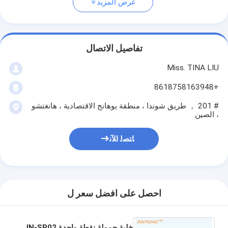
عرض المزيد
تفاصيل الاتصال
Miss. TINA LIU
+8618758163948
# 201 ， طريق شوندا ، منطقة يوهانج الاقتصادية ، هانغتشو
، الصين
ﺎﺘﺼﻟ ﺍﻶﻧ
احصل على افضل سعر ل
خلية حمولة نقطة واحدة IN-SP02