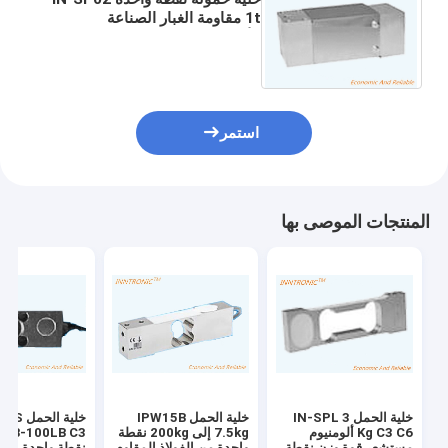
1t مقاومة الغبار الصناعة
الألومنيوم جهاز استشعار قوة الوزن
C3 لمقياس المنصة 2mv / v
استمر
المنتجات الموصى بها
خلية الحمل IN-SPL 3
خلية الحمل IPW15B
خلية الحم
Kg C3 C6 ألومنيوم
7.5kg إلى 200kg نقطة
5LB-100LB C3
مستشعر قوة وزن نقطة
واحدة من الفولاذ المقاوم
نقطة واحدة من 