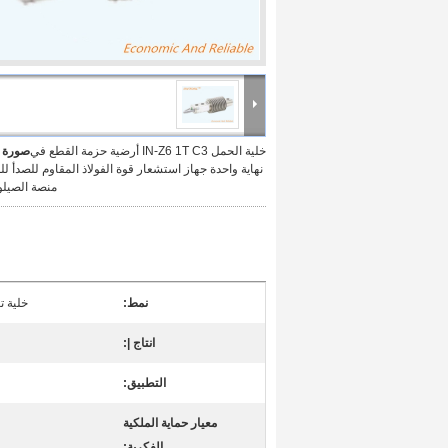
خلية الحمل IN-Z6 1T C3 أرضية حزمة القطع في
صورة ك
نهاية واحدة جهاز استشعار قوة الفولاذ المقاوم للصدأ ل
منصة الصيلو m / v
نمط:
خلية 
انتاج |:
التطبيق:
معيار حماية الملكية
الفكرية: