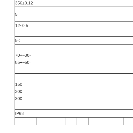
356±0.12
5
0.5~12
>5
-30~+70
-50~+85
150
300
300
IP68