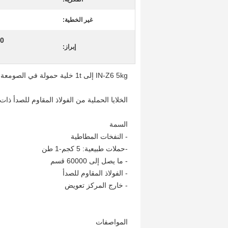
غير الخطية:
1000 كجم
إبراز:
IN-Z6 5kg إلى 1t خلية حمولة في الصومعة ذات الطرف الواحد
الخلايا الحملية من الفولاذ المقاوم للصدأ ذا
السمة
- النفخات المطاطية
-حملات طبيعية: 5 كجم-1 طن
- ما يصل إلى 60000 قسم
- الفولاذ المقاوم للصدأ
- خارج المركز تعويض
المواصفات