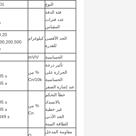
النوع
D1
فئة الدقة
عدد فترات
0
المقياس
الحد الأقصى
كيلوغرام
للقدرة
0
الحساسية
mV/V
تأثير درجة
الحرارة على
% من
± 0.05
الحساسية
Cn/10k
± 0.05
عند إشارة الصفر
خطأ التحكم
بالانسداد
± 0.05
% من
غير خطية
± 0.05
Cn
الحد الأدنى
± 0.049
للطاقة الميتة
مقاومة المدخل
Ω