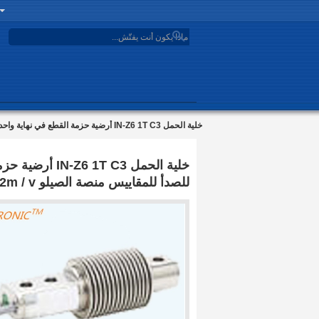
search
خلية الحمل IN-Z6 1T C3 أرضية حزمة القطع في نهاية واحدة جهاز استشعار قوة الفولاذ المقاوم للصدأ للمقاييس منصة الصيلو 2m / v
خلية الحمل  C3
للصدأ للمقاييس منصة الصيلو 2m / v