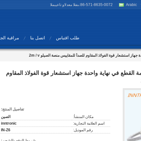
Arabic
86-571-8635-0072
المبيعات والدعم الفنى:
طلب اقتباس
اتصل بنا
مراقبة الج
IN-Z6 1T أرضية حزمة القطع في نهاية واحدة جهاز استشعار قوة الفولاذ المقاوم
تفاصيل المنتج:
مكان المنشأ:
الصين
اسم العلامة التجارية:
inntronic
رقم الموديل:
IN-Z6
شروط الدفع والشحن: