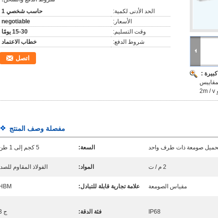
الحد الأدنى لكمية:
حاسب شخصي 1
الأسعار:
negotiable
وقت التسليم:
15-30 يومًا
شروط الدفع:
خطاب الاعتماد
اتصل
بيرة :
لمقاييس
2
مفصلة وصف المنتج
تحميل صومعة ذات طرف واحد
السعة:
5 كجم إلى 1 طن
2 م / ت
المواد:
الفولاذ المقاوم للصدأ
مقياس الصومعة
علامة تجارية قابلة للتبادل:
HBM
IP68
فئة الدقة:
ج 3