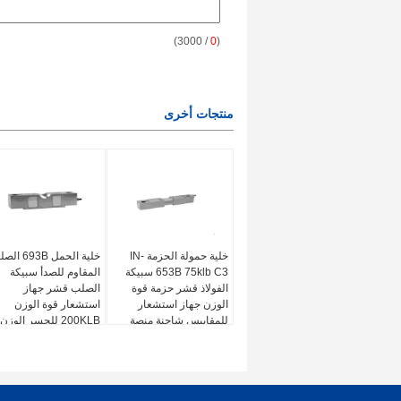
/ 3000)
0
(
منتجات أخرى
خلية حمولة الحزمة IN-
خلية الحمل 693B
653B 75klb C3 سبيكة
المقاوم للصدأ سبيكة
الفولاذ قشر حزمة قوة
الصلب قشر جهاز
الوزن جهاز استشعار
استشعار قوة الوزن
للمقاييس شاحنة منصة
200KLB للجسر الوزن
مقياس 3.0 MV / V
3.0 ± 0.003mV / V