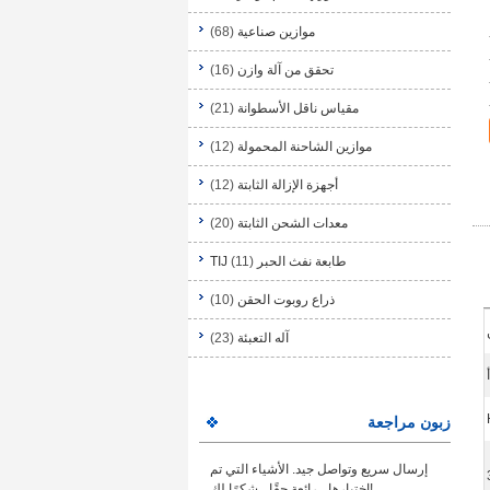
موازين صناعية
(68)
تحقق من آلة وازن
(16)
مقياس ناقل الأسطوانة
(21)
موازين الشاحنة المحمولة
(12)
أجهزة الإزالة الثابتة
(12)
معدات الشحن الثابتة
(20)
طابعة نفث الحبر TIJ
(11)
ذراع روبوت الحقن
(10)
آله التعبئة
(23)
زبون مراجعة
إرسال سريع وتواصل جيد. الأشياء التي تم
اختبارها ، رائعة حقًا ، شكرًا لك!