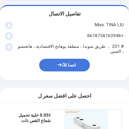
تفاصيل الاتصال
Miss. TINA LIU
+8618758163948
# 201 ， طريق شوندا ، منطقة يوهانج الاقتصادية ، هانغتشو
، الصين
ﺎﺘﺼﻟ ﺍﻶﻧ
احصل على افضل سعر ل
0.05t خلية تحميل
شعاع القص ذات
النهاية الواحدة