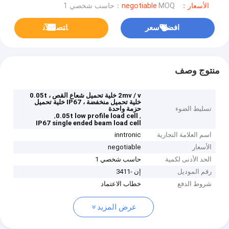
الأسعار：negotiable
MOQ：حاسب شخصي 1
افضل سعر
ﺎﺘﺼﻟ ﺍﻶﻧ
منتوج وصف
2mv / v خلية تحميل شعاع القص ، 0.05t
خلية تحميل منخفضة ، IP67 خلية تحميل
تسليط الضوء
حزمة واحدة
,
,
0.05t low profile load cell
IP67 single ended beam load cell
اسم العلامة التجارية
inntronic
الأسعار
negotiable
الحد الأدنى لكمية
حاسب شخصي 1
رقم الموديل
إن -3411
شروط الدفع
خطاب الاعتماد
عرض المزيد