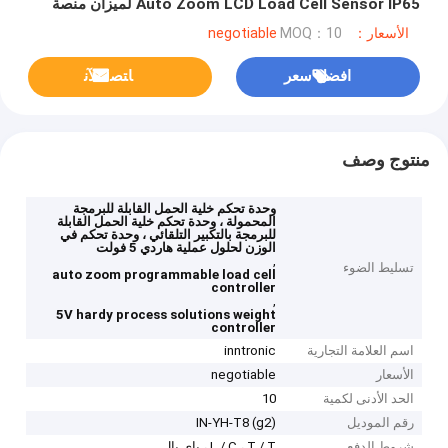
Auto Zoom LCD Load Cell Sensor IP65 لميزان منصة
وزن الحيوانات
الأسعار：negotiable
MOQ：10
افضل سعر
ﺎﺘﺼﻟ ﺍﻶﻧ
منتوج وصف
وحدة تحكم خلية الحمل القابلة للبرمجة
المحمولة ، وحدة تحكم خلية الحمل القابلة
للبرمجة بالتكبير التلقائي ، وحدة تحكم في
الوزن لحلول عملية هاردي 5 فولت
,
تسليط الضوء
auto zoom programmable load cell
controller
,
5V hardy process solutions weight
controller
اسم العلامة التجارية
inntronic
الأسعار
negotiable
الحد الأدنى لكمية
10
رقم الموديل
IN-YH-T8 (g2)
شروط الدفع
L / C ، T / T ، باي بال