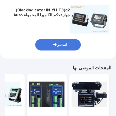
BlackIndicator IN-YH-T8(g2)
جهاز تحكم للكاميرا المحمولة Auto
Zoom LCD Load Cell Sensor
IP65 لميزان منصة وزن الحيوانات
استمر
المنتجات الموصى بها