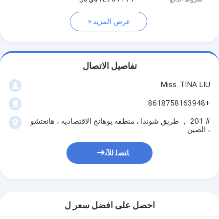
عرض المزيد
تفاصيل الاتصال
Miss. TINA LIU
+8618758163948
# 201 ， طريق شوندا ، منطقة يوهانج الاقتصادية ، هانغتشو
، الصين
ﺎﺘﺼﻟ ﺍﻶﻧ
احصل على افضل سعر ل