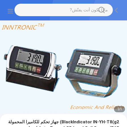
1
/
1
BlackIndicator IN-YH-T8(g2) جهاز تحكم للكاميرا المحمولة