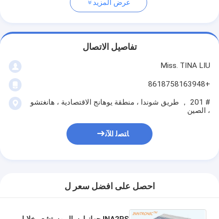
عرض المزيد
تفاصيل الاتصال
Miss. TINA LIU
+8618758163948
# 201 ， طريق شوندا ، منطقة يوهانج الاقتصادية ، هانغتشو
، الصين
ﺎﺘﺼﻟ ﺍﻶﻧ
احصل على افضل سعر ل
INA2PS جهاز إرسال مستشعر خلايا