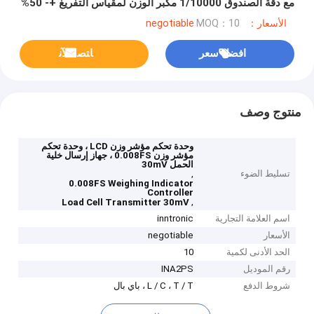
مع دقة الصندوق 1/10000 مكبر الوزن لمقياس التفريغ +- 50%
FS
الأسعار：negotiable
MOQ：10
افضل سعر
ﺎﺘﺼﻟ ﺍﻶﻧ
منتوج وصف
وحدة تحكم مؤشر وزن LCD ، وحدة تحكم
مؤشر وزن 0.008FS ، جهاز إرسال خلية
الحمل 30mV
تسليط الضوء
,
0.008FS Weighing Indicator
Controller
,
Load Cell Transmitter 30mV
اسم العلامة التجارية
inntronic
الأسعار
negotiable
الحد الأدنى لكمية
10
رقم الموديل
INA2PS
شروط الدفع
L / C ، T / T ، باي بال