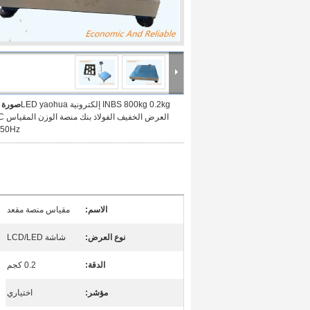
INBS 800kg 0.2kg إلكترونية LED yaohua
صورة ك
العرض ا
 50Hz
الاسم:
مقياس منصة مقعد
نوع العرض:
شاشة LCD/LED
الدقة:
0.2 كجم
مؤشر:
اختياري