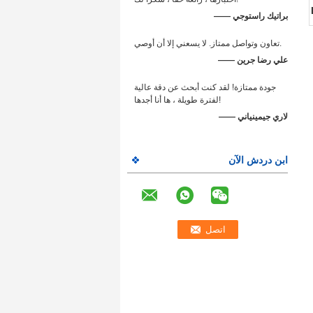
—— براتيك راستوجي
تعاون وتواصل ممتاز. لا يسعني إلا أن أوصي.
—— علي رضا جرين
جودة ممتازة! لقد كنت أبحث عن دقة عالية
لفترة طويلة ، ها أنا أجدها!
—— لاري جيمينياني
ابن دردش الآن