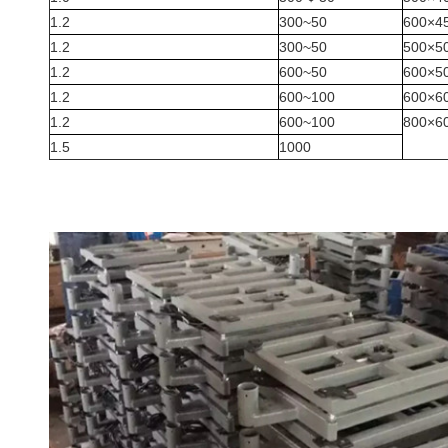
1.2
50~300
450
1.2
50~300
500
1.2
50~600
500
1.2
100~600
600
1.2
100~600
600
1.5
1000