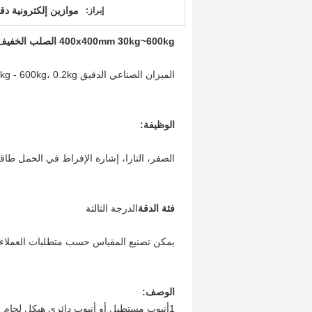
موازين إلكترونية دقيقة 00
إبراز:
400x400mm 30kg~600kg الصلب الخفيف منصة إلكترونية رقمية لوزن الميزان الميزان
الميزان الصناعي الدقيق 30kg - 600kg، 0.2kg مع خلايا الحمل المعتمدة من OMIL R60
الوظيفة:
الصفر، التارا، إشارة الإفراط في الحمل طاقة
فئة الدقة
الدرجة الثالثة
يمكن تصنيع المقياس حسب متطلبات العملاء.
الوصف:
1أنبوب مستطيل أو أنبوب دائري هيكل لحام من الفولاذ الخفيف.