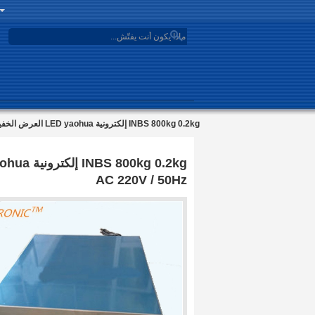
search
INBS 800kg 0.2kg إلكترونية LED yaohua العرض الخفيف الفولاذ بنك منصة الوزن المقياس IP65 AC 220V / 50Hz
AC 220V / 50Hz