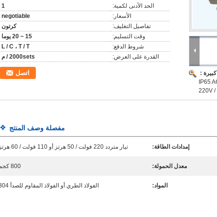
الحد الأدنى لكمية:
1
الأسعار:
negotiable
تفاصيل التغليف:
كرتون
وقت التسليم:
15 ~ 20 يوما
شروط الدفع:
L / C ، T / T
القدرة على العرض:
2000sets / م
اتصل
بيرة :
لخفيف الفولاذ بنك منصة الوزن المقياس IP65 AC
220V /
مفصلة وصف المنتج
إمدادات الطاقة:
تيار متردد 220 فولت / 50 هرتز أو 110 فولت / 60 هرتز
معدل الحمولة:
800 كجم
المواد:
الفولاذ الطري أو الفولاذ المقاوم للصدأ 304