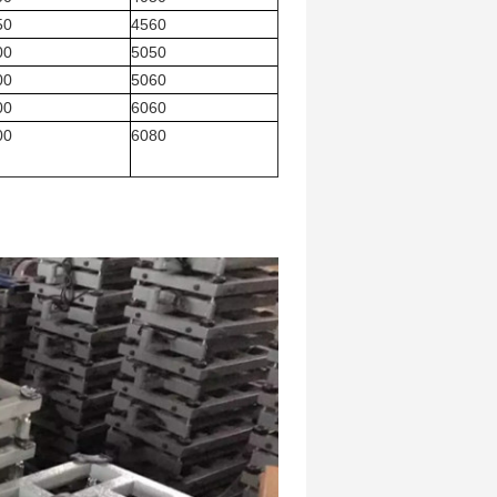
×600
4560
×500
5050
×600
5060
×600
6060
×800
6080