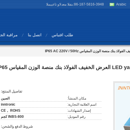
Arabic
86-187-5816-3948
المبيعات والدعم الفنى:
طلب اقتباس
اتصل بنا
مراقبة الج
INBS 800kg 0.2kg إلكترونية LED yaohua العرض الخفيف الفولاذ بن
تفاصيل المنتج:
مكان المنشأ:
الصين
اسم العلامة التجارية:
inntronic
إصدار الشهادات:
CE， ROHS
رقم الموديل:
INBS-800 كجم
شروط الدفع والشحن: