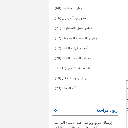
موازين صناعية
(68)
تحقق من آلة وازن
(16)
مقياس ناقل الأسطوانة
(21)
موازين الشاحنة المحمولة
(12)
أجهزة الإزالة الثابتة
(12)
معدات الشحن الثابتة
(20)
طابعة نفث الحبر TIJ
(11)
ذراع روبوت الحقن
(10)
آله التعبئة
(23)
زبون مراجعة
إرسال سريع وتواصل جيد. الأشياء التي تم
اختبارها ، رائعة حقًا ، شكرًا لك!