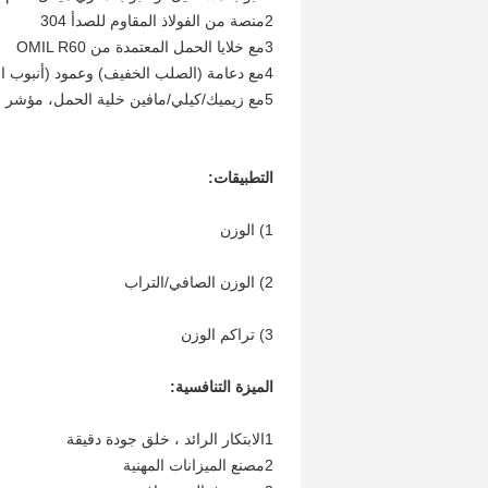
2منصة من الفولاذ المقاوم للصدأ 304
3مع خلايا الحمل المعتمدة من OMIL R60
4مع دعامة (الصلب الخفيف) وعمود (أنبوب الفولاذ المقاوم للصدأ 38 ملم) للمؤشر
5مع زيميك/كيلي/مافين خلية الحمل، مؤشر A12
التطبيقات:
1) الوزن
2) الوزن الصافي/التراب
3) تراكم الوزن
الميزة التنافسية:
1الابتكار الرائد ، خلق جودة دقيقة
2مصنع الميزانات المهنية