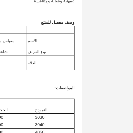
3مهنية وفعالة ومتنافسة
وصف مفصل للمنتج
الاسم:
مقياس من
نوع العرض:
شاشة LED
الدقة:
المواصفات:
النموذج
الحجم
×300
3030
×400
3040
×500
4050