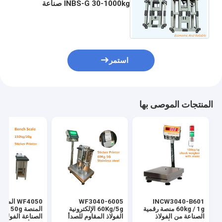
INBS-G 30-1000kg صناعة
الصلب الخفيف IP66 منصة مقاعد
الوزن مقياس 220V 50Hz IP65
استمر
المنتجات الموصى بها
INCW3040-B601
WF3040-6005
WF4050 الم
60kg / 1g منصة رقمية
60Kg/5g الإلكترونية
الصناعة من الفولاذ
الفولاذ المقاوم للصدأ
الصناعة الفولاذ 