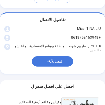
تفاصيل الاتصال
Miss. TINA LIU
+8618758163948
# 201 ， طريق شوندا ، منطقة يوهانج الاقتصادية ، هانغتشو
، الصين
ﺎﺘﺼﻟ ﺍﻶﻧ
احصل على افضل سعر ل
مقياس مقاعد أرضية الصفائح