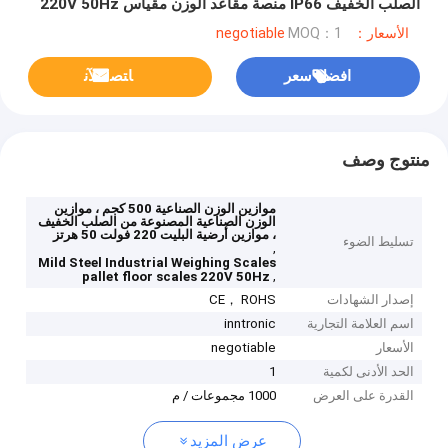
الصلب الخفيف IP66 منصة مقاعد الوزن مقياس 220V 50Hz
IP65
الأسعار：negotiable
MOQ：1
افضل سعر
ﺎﺘﺼﻟ ﺍﻶﻧ
منتوج وصف
موازين الوزن الصناعية 500 كجم ، موازين
الوزن الصناعية المصنوعة من الصلب الخفيف
، موازين أرضية البليت 220 فولت 50 هرتز
تسليط الضوء
,
Mild Steel Industrial Weighing Scales
,
pallet floor scales 220V 50Hz
إصدار الشهادات
CE， ROHS
اسم العلامة التجارية
inntronic
الأسعار
negotiable
الحد الأدنى لكمية
1
القدرة على العرض
1000 مجموعات / م
عرض المزيد