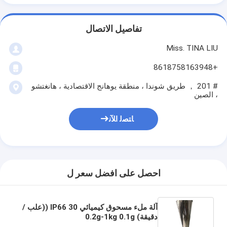
تفاصيل الاتصال
Miss. TINA LIU
+8618758163948
# 201 ， طريق شوندا ، منطقة يوهانج الاقتصادية ، هانغتشو
، الصين
ﺎﺘﺼﻟ ﺍﻶﻧ
احصل على افضل سعر ل
آلة ملء مسحوق كيميائي IP66 30 ((علب /
دقيقة) 0.2g-1kg 0.1g
200*300*300mm