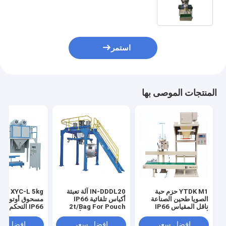
استمر
المنتجات الموصى بها
YTDK M1 حزم حبة
IN-DDDL20 آلة تعبئة
XYC-L 5kg
الصويا طحين الصناعة
أكياس تلقائية IP66
مسحوق أوتوماتي
ناقل المقياس IP66
2t/Bag For Pouch
IP66 التحكم ا
أدوات 300 كيس/ساعة
إغلاق الحبوب والأطعمة
الكيميائي الجزيئ
0.2٪ للطحين الصويا
0.6m3/min
0.2%F.S
افضل سعر
افضل سعر
افضل سع