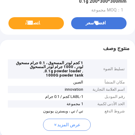
0.1g 200*300*300mm
MOQ：1 مجموعة
افضل سعر
ﺎﺘﺼﻟ ﺍﻶﻧ
منتوج وصف
1 كجم لودر المسحوق ، 0.1 جرام مسحوق
لودر ، 1000 جرام لودر المسحوق
تسليط الضوء
,
,
0.1g powder loader
1000G powder tank
مكان المنشأ
الصين
اسم العلامة التجارية
innovation
رقم الموديل
LABL-1 كجم / 0.1 جرام
الحد الأدنى لكمية
1 مجموعة
شروط الدفع
تي / تي ، ويسترن يونيون
عرض المزيد