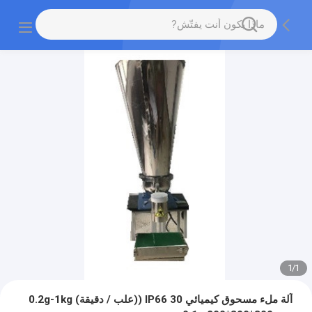
1
/
1
آلة ملء مسحوق كيميائي IP66 30 ((علب / دقيقة) 0.2g-1kg