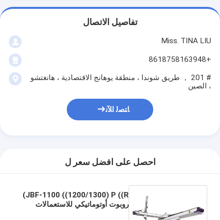
تفاصيل الاتصال
Miss. TINA LIU
+8618758163948
# 201 ， طريق شوندا ، منطقة يوهانج الاقتصادية ، هانغتشو
، الصين
ﺎﺘﺼﻟ ﺍﻶﻧ
احصل على افضل سعر ل
JBF-1100 ((1200/1300) P ((R)
روبوت أوتوماتيكي للاستعمالات
المتوسطة للطاقة الذاتية للعبوات