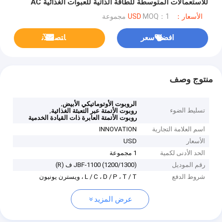
للاستعمالات المتوسطة للطاقة الذاتية للعبوات الغذائية AC
220V / 50HZ
الأسعار：USD
MOQ：1 مجموعة
افضل سعر
ﺎﺘﺼﻟ ﺍﻶﻧ
منتوج وصف
,
الروبوت الأوتوماتيكي الأبيض
تسليط الضوء
,
روبوت الأتمتة عبر التعبئة الغذائية
روبوت الأتمتة العابرة ذات القيادة الخدمية
اسم العلامة التجارية
INNOVATION
الأسعار
USD
الحد الأدنى لكمية
1 مجموعة
رقم الموديل
JBF-1100 (1200/1300) ف (R)
شروط الدفع
L / C ، D / P ، T / T ، ويسترن يونيون
عرض المزيد