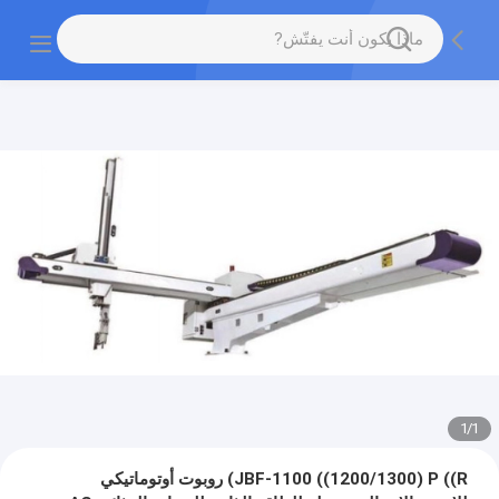
1
/
1
JBF-1100 ((1200/1300) P ((R) روبوت أوتوماتيكي