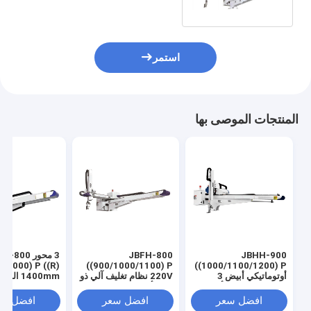
الغذائية AC 220V / 50HZ
استمر
المنتجات الموصى بها
JBHH-900
JBFH-800
3 محور F-800
0/1000) P ((R)
((900/1000/1100) P
((1000/1100/1200) P
أوتوماتيكي أبيض 3
220V نظام تغليف آلي ذو
1400mm الذر
محورات سبيكة الألومنيوم
حقن أبيض
الروبوتية الذكية 
عالية السرعة فتح الذراع
الذكية الذكية الذ
افضل سعر
افضل سعر
افضل سع
الروبوتية مع الأداء
الذكية الذكية الذ