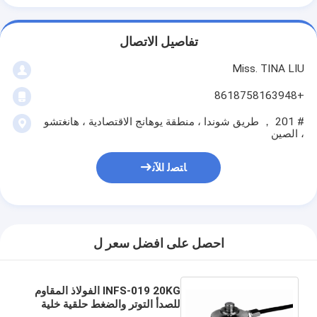
تفاصيل الاتصال
Miss. TINA LIU
+8618758163948
# 201 ， طريق شوندا ، منطقة يوهانج الاقتصادية ، هانغتشو
، الصين
ﺎﺘﺼﻟ ﺍﻶﻧ
احصل على افضل سعر ل
INFS-019 20KG الفولاذ المقاوم
للصدأ التوتر والضغط حلقية خلية