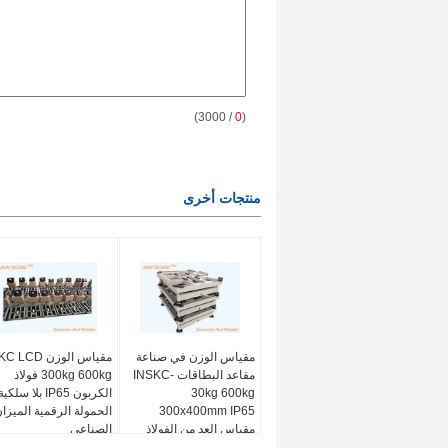
/ 3000)
0
(
منتجات أخرى
مقياس الوزن في صناعة
مقياس الوزن  LCD
مقاعد البطاقات INSKC-
300kg 600kg فولاذ
30kg 600kg
الكربون IP65 بلا سلكي
300x400mm IP65
الحمولة الرقمية الميزا
مقياس العد من الفولاذ
الصناعي
الكربوني