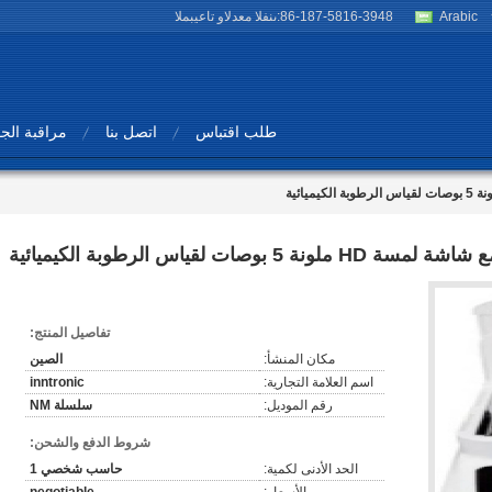
Arabic
86-187-5816-3948
المبيعات والدعم الفنى:
طلب اقتباس
اتصل بنا
مراقبة الج
تفاصيل المنتج:
مكان المنشأ:
الصين
اسم العلامة التجارية:
inntronic
رقم الموديل:
سلسلة NM
شروط الدفع والشحن:
الحد الأدنى لكمية:
حاسب شخصي 1