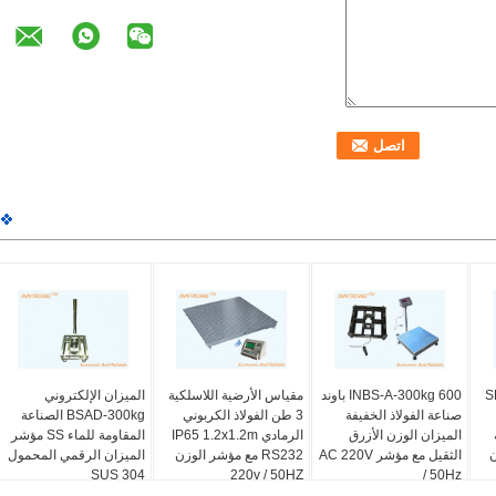
SKC
INBS-A-300kg 600 باوند
مقياس الأرضية اللاسلكية
الميزان الإلكتروني
صناعة الفولاذ الخفيفة
3 طن الفولاذ الكربوني
BSAD-300kg الصناعة
ة
الميزان الوزن الأزرق
الرمادي IP65 1.2x1.2m
المقاومة للماء SS مؤشر
ن
الثقيل مع مؤشر AC 220V
RS232 مع مؤشر الوزن
الميزان الرقمي المحمول
304 SUS
220v / 50HZ
/ 50Hz