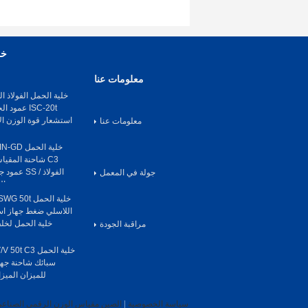
خل
معلومات عنا
ISC-20t عم
استشعار قوة الوزن ال
معلومات عنا
C3 شاحنة المقي
الفولاذ / S
جولة في المعمل
الجس
اللاسلي ضغط جهاز اس
خلية الحمل لخلف
مراقبة الجودة
سبائك شاحنة جها
للميزان الميز
سياسة الخصوصية
|
الصين مقياس الوزن الرقمي الصناعي ،