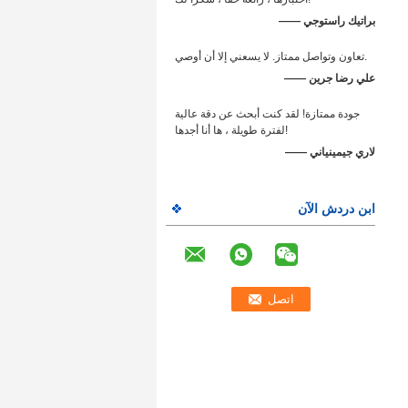
—— براتيك راستوجي
تعاون وتواصل ممتاز. لا يسعني إلا أن أوصي.
—— علي رضا جرين
جودة ممتازة! لقد كنت أبحث عن دقة عالية
لفترة طويلة ، ها أنا أجدها!
—— لاري جيمينياني
ابن دردش الآن