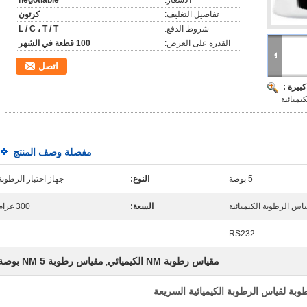
الأسعار:
negotiable
تفاصيل التغليف:
كرتون
شروط الدفع:
L / C ، T / T
القدرة على العرض:
100 قطعة في الشهر
اتصل
بيرة :
مفصلة وصف المنتج
5 بوصة
النوع:
جهاز اختبار الرطوبة
اس الرطوبة الكيميائية
السعة:
300 غرام
RS232
مقياس رطوبة NM الكيميائي
مقياس رطوبة NM 5 بوصة
,
طوبة لقياس الرطوبة الكيميائية السريعة