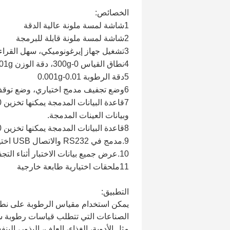
الخصائص:
1شاشة لمسة ملونة عالية الدقة
2شاشة لمسة ملونة قابلة للبرمجة
3تشغيل جهاز إيرغونوميكي، سهل القراءة
4نطاق القياس 0-300g، دقة الوزن 0.01g-0.001g
5دقة الرطوبة 0.01-0.001g
6وضع تجفيف مدمج اختياري، وضع توقف
وبيانات العينات المدمجة.
8قاعدة البيانات المدمجة يمكنها تخزين 2000 مسار تدقيق
9.مدمج في RS232 والاتصال USB اختياري USB
10.عرض جميع بيانات الاختبار أثناء التجفيف
11ملحقات اختيارية طابعة خارجية
التطبيق:
يمكن استخدام مقياس الرطوبة على نط
الصناعات التي تتطلب قياسات رطوبة س
مثل الأدوية، الغذاء، العلف، البذور، البن