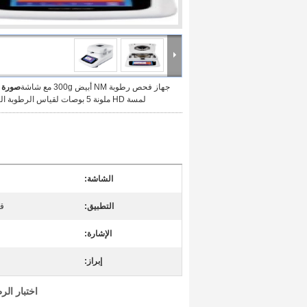
جهاز فحص رطوبة NM أبيض 300g مع شاشة
صورة ك
لمسة HD ملونة 5 بوصات لقياس الرطوبة الكيميائية
الشاشة:
التطبيق:
قي
الإشارة:
إبراز:
اختبار الر