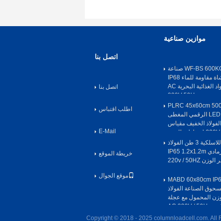
موازين صناعية
اتصل بنا
WF-BS 600KG 304 SS صناعة
التشطيب المفرشاة مقاومة للماء IP68
منصة وزن المواد الغذائية البحرية AC
اتصل بنا
220V 50Hz
PLRC 45x60cm 50
اطلب اقتباس
الإلكتروني / LED IP65 الرقمي المغطى
فولاذ الخفيف مقياس
E-Mail
ن
مقياس الأرضية اللاسلكية 3 طن الفولاذ
الكربوني الرمادي IP65 1.2x1.2m
خريطة الموقع
موقع الجوال
ياس منصة MABD 60x80cm IP65
سحوق الصناعة الفولاذ
زن المحمول مع عجلة