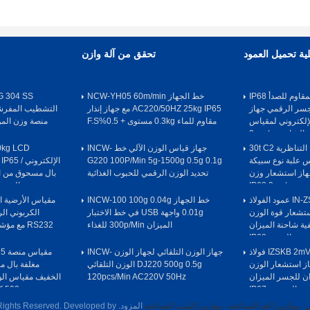
ية تحميل العمود
تحقق من آلة وازن
خلية الحمل الفولاذ المقاوم للصدأ IP68
خط الجهاز NCW-YH05 60m/min
ود الجسر الرقمي جهاز
AC220/50HZ 25kg IP65 مع جهاز إنذار
إلكتروني لمقياس
مقاوم للماء 0.3kg مستوى + 0.5%F.S
الشاحنة 2mv / v
خلية الحمل IN-GD التناظرية 30t C2
جهاز قياس الوزن الآلي خط INCW-
0kg LCD
اس علبة نوع سبيكة
G220 100P/Min 5g-1500g 0.5g 0.1g
S عمود جهاز استشعار وزن
تحديد الوزن الرقمي للحبوب الغذائية
بال مسحوق من ال
ر IP68 2mv/v
الوزن 220V لسيارات الوز
خلية الحمل IN-ZSWG 50t عمود الفولاذ
خط الجهاز INCW-100 100g 0.04g
تشعار قوة الوزن
0.01g واجهة USB في خط الاختبار
ية شاحنة الميزان
الميزان 300p/Min للغذاء
RS232 مع مؤشر الوزن 220v / 50HZ
الجسر IP68
خلية الحمل IZSKB 2mV/V 50t C3 فولاذ
جهاز الوزن التلقائي لجهاز الوزن INCW-
مق
ز استشعار الوزن
DJ220 500g 0.5g الوزن التلقائي
مغلفة بال م
ان للجسر الميزان
120pcs/Min AC220V 50Hz
الخفيف مقياس الو
الموزون IP67
500 كجم AC 220V / 50Hz
 موازين العد الصناعية ، موازين البليت الصناعية
المزود. Copyright © 2018 - 2025 columnloadcell.com. All Rights Reserved. Developed by