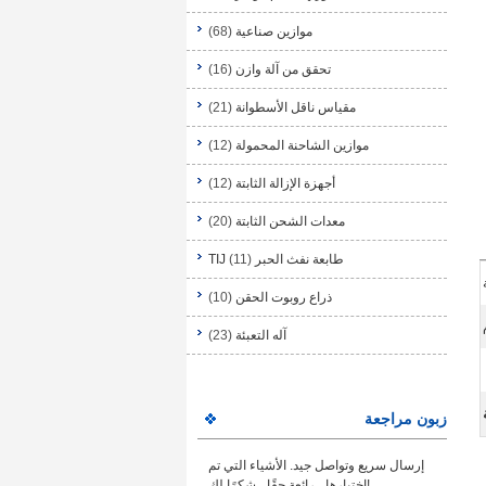
موازين صناعية
(68)
تحقق من آلة وازن
(16)
مقياس ناقل الأسطوانة
(21)
موازين الشاحنة المحمولة
(12)
أجهزة الإزالة الثابتة
(12)
معدات الشحن الثابتة
(20)
طابعة نفث الحبر TIJ
(11)
ذراع روبوت الحقن
(10)
آله التعبئة
(23)
زبون مراجعة
إرسال سريع وتواصل جيد. الأشياء التي تم
اختبارها ، رائعة حقًا ، شكرًا لك!