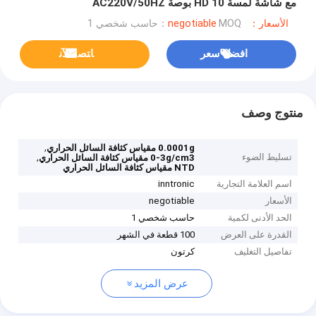
مع شاشة لمسة HD 10 بوصة AC220V/50HZ
الأسعار：negotiable
MOQ：حاسب شخصي 1
افضل سعر
ﺎﺘﺼﻟ ﺍﻶﻧ
منتوج وصف
,
0.0001g مقياس كثافة السائل الحراري
تسليط الضوء
,
0-3g/cm3 مقياس كثافة السائل الحراري
NTD مقياس كثافة السائل الحراري
اسم العلامة التجارية
inntronic
الأسعار
negotiable
الحد الأدنى لكمية
حاسب شخصي 1
القدرة على العرض
100 قطعة في الشهر
تفاصيل التغليف
كرتون
عرض المزيد