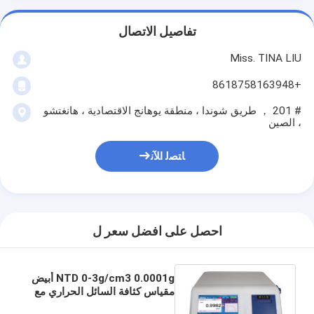
تفاصيل الاتصال
Miss. TINA LIU
+8618758163948
# 201 ， طريق شوندا ، منطقة يوهانج الاقتصادية ، هانغتشو
، الصين
ﺎﺘﺼﻟ ﺍﻶﻧ
احصل على افضل سعر ل
NTD 0-3g/cm3 0.0001g أبيض
مقياس كثافة السائل الحراري مع
شاشة لمسة HD 10 بوصة