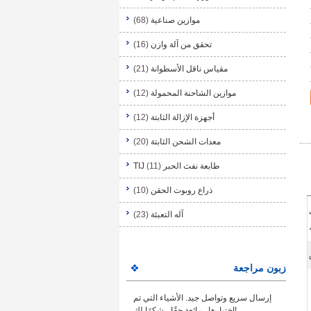
موازين صناعية
(68)
تحقق من آلة وازن
(16)
مقياس ناقل الأسطوانة
(21)
موازين الشاحنة المحمولة
(12)
أجهزة الإزالة الثابتة
(12)
معدات الشحن الثابتة
(20)
طابعة نفث الحبر TIJ
(11)
ذراع روبوت الحقن
(10)
آله التعبئة
(23)
زبون مراجعة
إرسال سريع وتواصل جيد. الأشياء التي تم
اختبارها ، رائعة حقًا ، شكرًا لك!