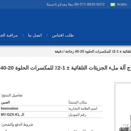
Arabic
86-571-8635-0072
المبيعات والدعم الفنى:
طلب اقتباس
اتصل بنا
مراقبة الج
MY-GZX-KL 1 رأس 10KW خط إنتاج آلة ملء الجزيئات التلقائية ± 1-2٪ للمكسرات الحلوة 20-40
تفاصيل المنتج:
مكان المنشأ:
الصين
اسم العلامة التجارية:
Innovation
رقم الموديل:
الـ MY-GZX-KL
شروط الدفع والشحن: