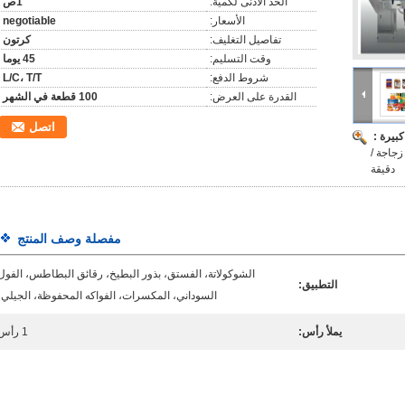
الحد الأدنى لكمية:
1ص
الأسعار:
negotiable
تفاصيل التغليف:
كرتون
وقت التسليم:
45 يوما
شروط الدفع:
L/C، T/T
القدرة على العرض:
100 قطعة في الشهر
اتصل
بيرة :
جزيئات التلقائية ± 1-2٪ للمكسرات الحلوة 20-40 زجاجة /
دقيقة
مفصلة وصف المنتج
الشوكولاتة، الفستق، بذور البطيخ، رقائق البطاطس، الفول
التطبيق:
السوداني، المكسرات، الفواكه المحفوظة، الجيلي،
يملأ رأس:
1 رأس