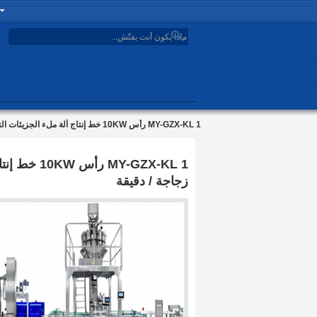
search
MY-GZX-KL 1 رأس 10KW خط إنتاج آلة ملء الجزيئات التلقائية ± 1-2٪ للمكسرات الحلوة 20-40 زجاجة / دقيقة
زجاجة / دقيقة