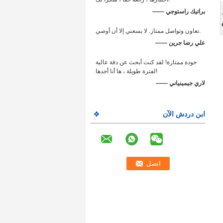
—— براتيك راستوجي
,
تعاون وتواصل ممتاز. لا يسعني إلا أن أوصي.
—— علي رضا جرين
جودة ممتازة! لقد كنت أبحث عن دقة عالية
لفترة طويلة ، ها أنا أجدها!
—— لاري جيمينياني
ابن دردش الآن