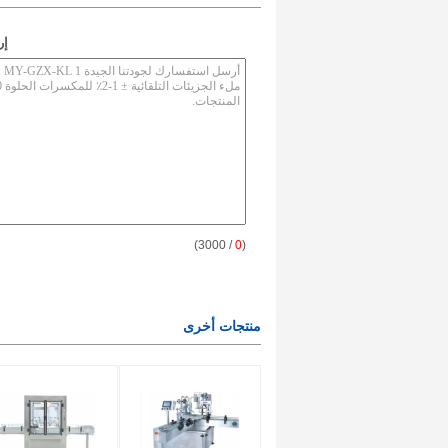
إر
/ 3000)
0
(
منتجات أخرى