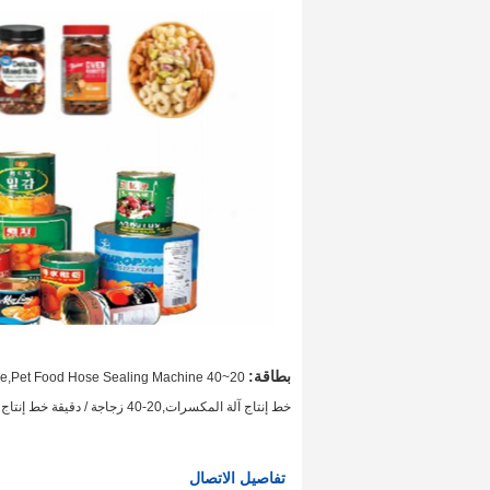
بطاقة:
20~40 tubes/minute gel tube filling production line,coffee powder filling machine,Pet Food Hose Sealing Machine
خط إنتاج آلة المكسرات,20-40 زجاجة / دقيقة خط إنتاج الآلة,خط إنتاج آلة الحلوى
تفاصيل الاتصال