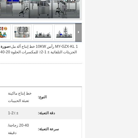
MY-GZX-KL 1 رأس 10KW خط إنتاج آلة ملء
صورة ك
ال
خط إنتاج ماكينة
النوع:
تعبئة الحبيبات
دقة التعبئة:
± 1-2٪
20-40 زجاجة/
سرعة التعبئة:
دقيقة