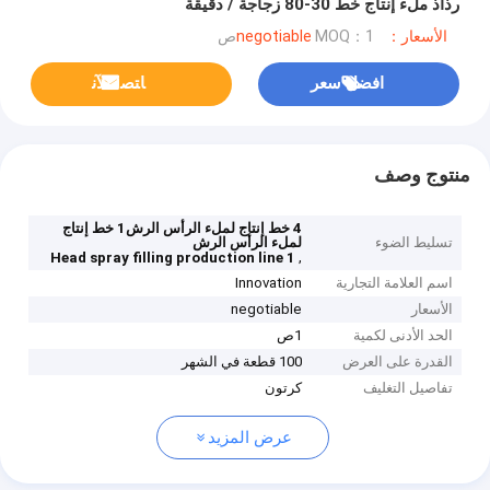
رذاذ ملء إنتاج خط 30-80 زجاجة / دقيقة
الأسعار：negotiable
MOQ：1ص
افضل سعر
ﺎﺘﺼﻟ ﺍﻶﻧ
منتوج وصف
4 خط إنتاج لملء الرأس الرش1 خط إنتاج
تسليط الضوء
لملء الرأس الرش
,
1 Head spray filling production line
اسم العلامة التجارية
Innovation
الأسعار
negotiable
الحد الأدنى لكمية
1ص
القدرة على العرض
100 قطعة في الشهر
تفاصيل التغليف
كرتون
عرض المزيد