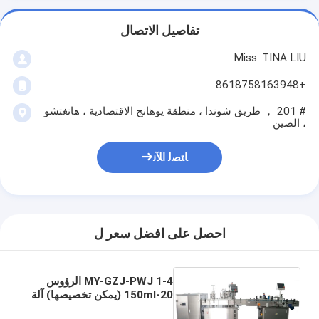
تفاصيل الاتصال
Miss. TINA LIU
+8618758163948
# 201 ， طريق شوندا ، منطقة يوهانج الاقتصادية ، هانغتشو
، الصين
ﺎﺘﺼﻟ ﺍﻶﻧ
احصل على افضل سعر ل
MY-GZJ-PWJ 1-4 الرؤوس
20-150ml (يمكن تخصيصها) آلة
رذاذ ملء إنتاج خط 30-80