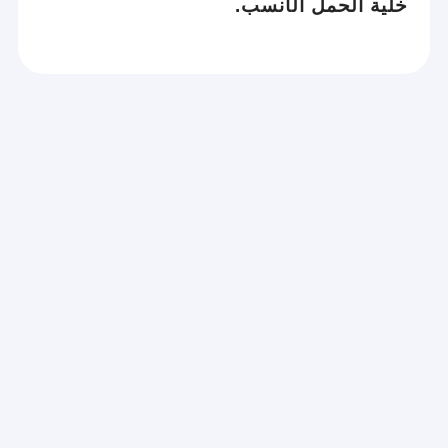
خلية الحمل الأنسب.
ها في الاعتبار، وبمدى التغيرات؟
ة أو متأصلة في التطبيق نفسه الذي يستهدف منه نظام الوزن.
لك موضوع وغرض الوزن نفسه (كيف ، ماذا ولماذا سنزن؟)