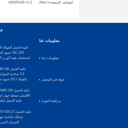
لمقياس المنصة 2mv / v
1.2+-10%mV/V
خل
معلومات عنا
ISC-20t عم
استشعار قوة الوزن ال
معلومات عنا
C3 شاحنة المقي
الفولاذ / S
جولة في المعمل
الجس
اللاسلي ضغط جهاز اس
خلية الحمل لخلف
مراقبة الجودة
سبائك شاحنة جها
للميزان الميز