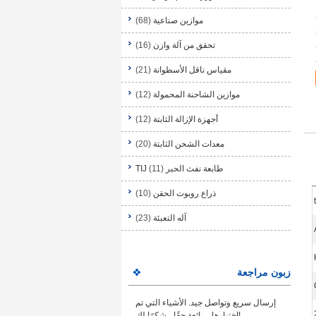
موازين صناعية
(68)
تحقق من آلة وازن
(16)
مقياس ناقل الأسطوانة
(21)
موازين الشاحنة المحمولة
(12)
أجهزة الإزالة الثابتة
(12)
معدات الشحن الثابتة
(20)
طابعة نفث الحبر TIJ
(11)
ذراع روبوت الحقن
(10)
آله التعبئة
(23)
زبون مراجعة
إرسال سريع وتواصل جيد. الأشياء التي تم
اختبارها ، رائعة حقًا ، شكرًا لك!