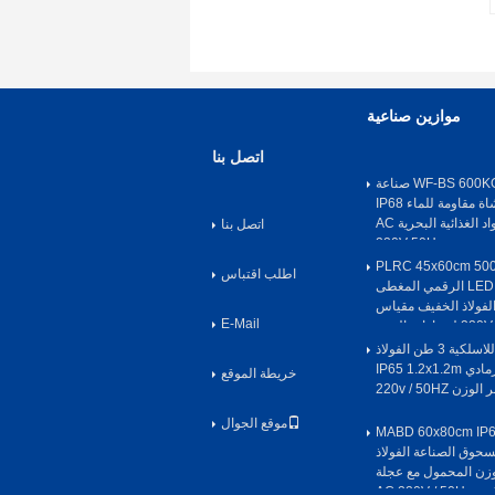
موازين صناعية
اتصل بنا
WF-BS 600KG 304 SS صناعة
التشطيب المفرشاة مقاومة للماء IP68
منصة وزن المواد الغذائية البحرية AC
اتصل بنا
220V 50Hz
PLRC 45x60cm 50
اطلب اقتباس
الإلكتروني / LED IP65 الرقمي المغطى
فولاذ الخفيف مقياس
E-Mail
ن
مقياس الأرضية اللاسلكية 3 طن الفولاذ
الكربوني الرمادي IP65 1.2x1.2m
خريطة الموقع
موقع الجوال
ياس منصة MABD 60x80cm IP65
سحوق الصناعة الفولاذ
زن المحمول مع عجلة