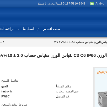
Arabic
86-187-5816-3948
المبيعات والدعم الفنى:
طلب اقتباس
اتصل بنا
مراقبة الج
خل
خلية الحمل IPW6C 40kg مستشعر الوزن  C6 IP66
تفاصيل المنتج:
مكان المنشأ:
الصين
اسم العلامة التجارية:
inntronic
رقم الموديل:
IPW6C
شروط الدفع والشحن: