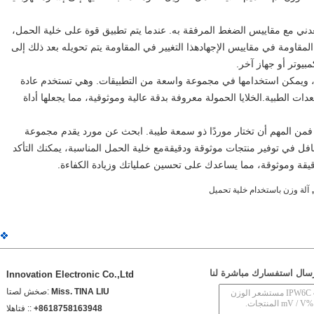
ي مع مقاييس الضغط المرفقة به. عندما يتم تطبيق قوة على خلية الحمل،
لمقاومة في مقاييس الإجهادهذا التغيير في المقاومة يتم تحويله بعد ذلك إلى
بيوتر أو جهاز آخر.
، ويمكن استخدامها في مجموعة واسعة من التطبيقات. وهي تستخدم عادة
ات الطبية.الخلايا الحمولة معروفة بدقة عالية وموثوقية، مما يجعلها أداة
 فمن المهم أن تختار موردًا ذو سمعة طيبة. ابحث عن مورد يقدم مجموعة
فل في توفير منتجات موثوقة ودقيقةمع خلية الحمل المناسبة، يمكنك التأكد
يقة وموثوقة، مما يساعدك على تحسين عملياتك وزيادة الكفاءة.
آلة وزن باستخدام خلية تحميل
سال استفسارك مباشرة لنا
Innovation Electronic Co.,Ltd
Miss. TINA LIU
اتصل شخص:
+8618758163948
الهاتف ::