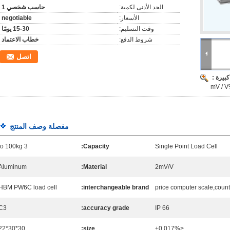
الحد الأدنى لكمية:
حاسب شخصي 1
الأسعار:
negotiable
وقت التسليم:
15-30 يومًا
شروط الدفع:
خطاب الاعتماد
اتصل
بيرة :
مفصلة وصف المنتج
3 to 100kg
Capacity:
Single Point Load Cell
Aluminum
Material:
2mV/V
HBM PW6C load cell
interchangeable brand:
price computer scale,coun
C3
accuracy grade:
IP 66
30*30*22
size:
<±0.017%