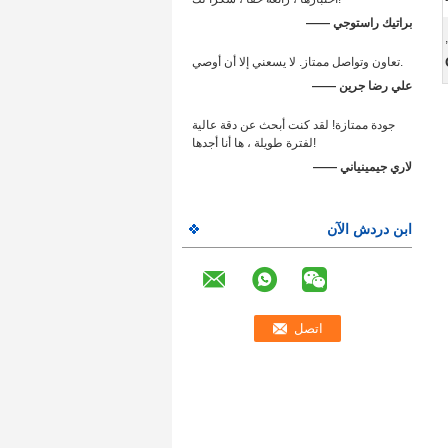
—— براتيك راستوجي
,
تعاون وتواصل ممتاز. لا يسعني إلا أن أوصي.
—— علي رضا جرين
جودة ممتازة! لقد كنت أبحث عن دقة عالية
لفترة طويلة ، ها أنا أجدها!
—— لاري جيمينياني
ابن دردش الآن