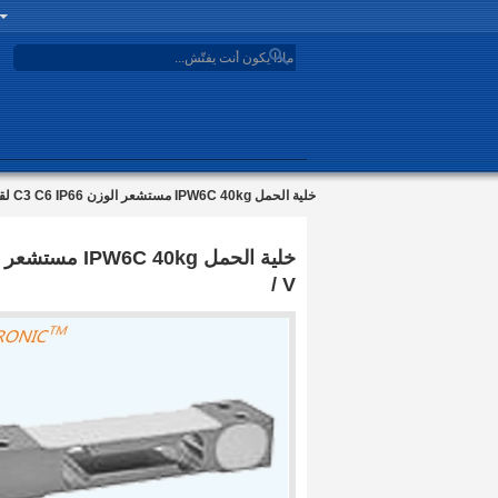
search
خلية الحمل IPW6C 40kg مستشعر الوزن C3 C6 IP66 لقياس الوزن مقياس حساب 2.0 ± 10%mV / V
/ V