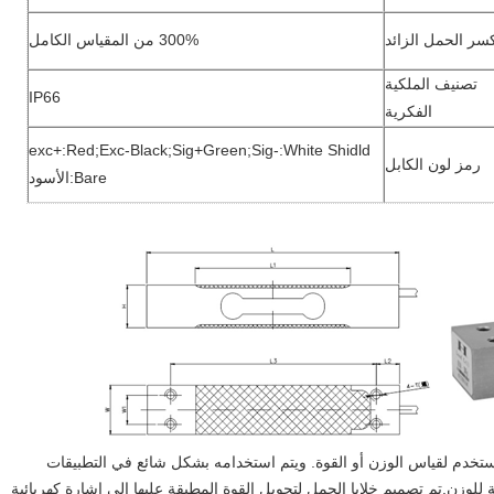
سر الحمل الزائد
300% من المقياس الكامل
تصنيف الملكية
IP66
الفكرية
exc+:Red;Exc-Black;Sig+Green;Sig-:White Shidld
رمز لون الكابل
Bare:الأسود
ستخدم لقياس الوزن أو القوة. ويتم استخدامه بشكل شائع في التطبيقات
 للوزن.تم تصميم خلايا الحمل لتحويل القوة المطبقة عليها إلى إشارة كهربائية