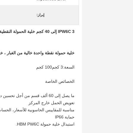
إبراز:
IPW6C 3 إلى 40 كجم خلية الحمولة النقطية الواحدة لمقياس الكمبيوتر للسعر
خلية حمولة نقطة واحدة خالية من الغبار ، 
السعة:3 كجم100 كجم
الخصائص الخاصة
ما يصل إلى 60 ألف قسم من أجل تحسين دقة التشغيل في درجة حرارة الغرفة
تعويض الحمل خارج المركز
مناسبة للمقاييس الحاسوبية للأسعار، الحساب،
حماية IP66
استبدال خلية حمولة HBM PW6C.