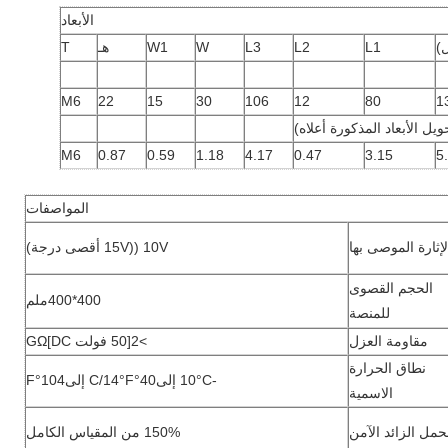
الأبعاد
)
L1
L2
L3
W
W1
هـ
T
M6
22
15
30
106
12
80
1
ل الأبعاد المذكورة أعلاه)
M6
0.87
0.59
1.18
4.17
0.47
3.15
5
المواصفات
لإثارة الموصى بها
10V ((15V أقصى درجة)
الحجم القصوى
400*400ملم
للمنصة
مقاومة العزل
>2[50 فولت DC]GΩ
نطاق الحرارة
-10°C إلى40°C/14°F إلى104°F
الاسمية
حمل الزائد الآمن
150% من المقياس الكامل