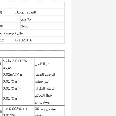
القدرة المعدل
(ل
كغ/ملم
30
3-60
رطل / بوصة ((تحوي
.12
6. 6-132.3
2.0±10% ملف/
الناتج الكامل
ا
فولت
الرصيد الصفر
± 0.02mV/V
غير خطية
< ± 0.017٪
قابلية التكرار
< ± 0.017٪
خطأ التحكم
< ± 0.017٪
بالهستيريس
سنصل بعد 30
< ± 0.008% < ±
ال
دقيقة
0.012%