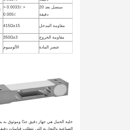
سنصل بعد 20
< 0.0033٪ <
ك
دقيقة
0.005٪
مقاومة المدخل
415Ω±15
مقاومة الخروج
350Ω±3
عنصر المادة
الألومنيوم
خلية الحمل هي جهاز دقيق جدًا وموثوق به ي
الصناعية والتجارية التي تتطلب قياسات دقيقة