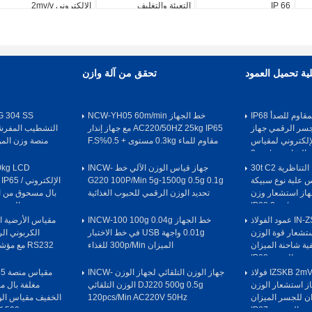
IP 66
التعبئة والتغليف
الإلكتروني 2mv/v
1.5±10%mV/V
ية تحميل العمود
تحقق من آلة وازن
خلية الحمل الفولاذ المقاوم للصدأ IP68
خط الجهاز NCW-YH05 60m/min
ود الجسر الرقمي جهاز
AC220/50HZ 25kg IP65 مع جهاز إنذار
إلكتروني لمقياس
مقاوم للماء 0.3kg مستوى + 0.5%F.S
الشاحنة 2mv / v
خلية الحمل IN-GD التناظرية 30t C2
جهاز قياس الوزن الآلي خط INCW-
0kg LCD
اس علبة نوع سبيكة
G220 100P/Min 5g-1500g 0.5g 0.1g
S عمود جهاز استشعار وزن
تحديد الوزن الرقمي للحبوب الغذائية
بال مسحوق من ال
ر IP68 2mv/v
الوزن 220V لسيارات الوز
خلية الحمل IN-ZSWG 50t عمود الفولاذ
خط الجهاز INCW-100 100g 0.04g
تشعار قوة الوزن
0.01g واجهة USB في خط الاختبار
ية شاحنة الميزان
الميزان 300p/Min للغذاء
RS232 مع مؤشر الوزن 220v / 50HZ
الجسر IP68
خلية الحمل IZSKB 2mV/V 50t C3 فولاذ
جهاز الوزن التلقائي لجهاز الوزن INCW-
مق
ز استشعار الوزن
DJ220 500g 0.5g الوزن التلقائي
مغلفة بال م
ان للجسر الميزان
120pcs/Min AC220V 50Hz
الخفيف مقياس الو
الموزون IP67
500 كجم AC 220V / 50Hz