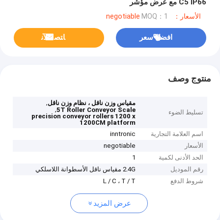
C5 IP66 مع عرض مؤشر
الأسعار：negotiable
MOQ：1
افضل سعر
ﺎﺘﺼﻟ ﺍﻶﻧ
منتوج وصف
,
مقياس وزن ناقل ، نظام وزن ناقل
,
5T Roller Conveyor Scale
تسليط الضوء
precision conveyor rollers 1200 x
1200CM platform
اسم العلامة التجارية
inntronic
الأسعار
negotiable
الحد الأدنى لكمية
1
رقم الموديل
2.4G مقياس ناقل الأسطوانة اللاسلكي
شروط الدفع
L / C ، T / T
عرض المزيد