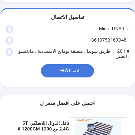
تفاصيل الاتصال
Miss. TINA LIU
+8618758163948
# 201 ， طريق شوندا ، منطقة يوهانج الاقتصادية ، هانغتشو
، الصين
ﺎﺘﺼﻟ ﺍﻶﻧ
احصل على افضل سعر ل
ناقل الدوال اللاسلكي 5T
2.4G مع 1200 X 1200CM
منصة C3 C5 IP66 مع عرض