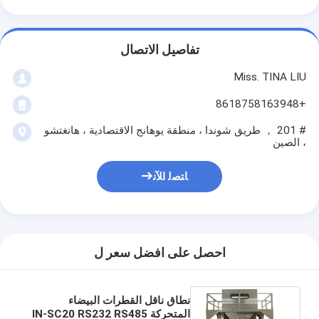
تفاصيل الاتصال
Miss. TINA LIU
+8618758163948
# 201 ， طريق شوندا ، منطقة يوهانج الاقتصادية ، هانغتشو
، الصين
ﺎﺘﺼﻟ ﺍﻶﻧ
احصل على افضل سعر ل
نطاق ناقل القطرات البيضاء
المتحركة IN-SC20 RS232 RS485