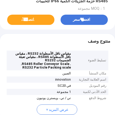
RS485 حزمة الجزيئات الكمية IP66 للحبيبات
MOQ：1 مجموعة
افضل سعر
ﺎﺘﺼﻟ ﺍﻶﻧ
منتوج وصف
مقياس ناقل الأسطوانة RS232 ، مقياس
ناقل الأسطوانة RS485 ، مقياس تعبئة
تسليط الضوء
الجسيمات RS232
,
,
RS485 Roller Conveyor Scale
RS232 Particle Packing scale
مكان المنشأ
الصين
اسم العلامة التجارية
innovation
رقم الموديل
في SC20
الحد الأدنى لكمية
1 مجموعة
شروط الدفع
تي / تي ، ويسترن يونيون
عرض المزيد