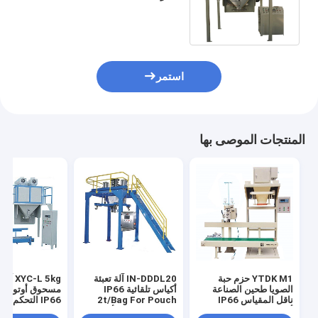
حزمة الجزيئات الكمية IP66
للحبيبات
استمر
المنتجات الموصى بها
YTDK M1 حزم حبة
IN-DDDL20 آلة تعبئة
XYC-L 5kg
الصويا طحين الصناعة
أكياس تلقائية IP66
مسحوق أوتوماتي
ناقل المقياس IP66
2t/Bag For Pouch
IP66 التحكم ا
أدوات 300 كيس/ساعة
إغلاق الحبوب والأطعمة
الكيميائي الجزيئ