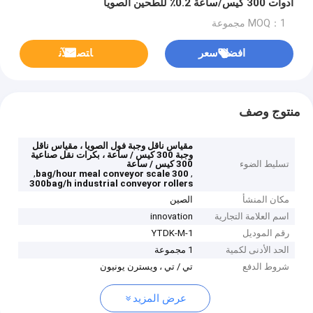
أدوات 300 كيس/ساعة 0.2٪ للطحين الصويا
MOQ：1 مجموعة
افضل سعر
ﺎﺘﺼﻟ ﺍﻶﻧ
منتوج وصف
مقياس ناقل وجبة فول الصويا ، مقياس ناقل
وجبة 300 كيس / ساعة ، بكرات نقل صناعية
تسليط الضوء
300 كيس / ساعة
,
,
300 bag/hour meal conveyor scale
300bag/h industrial conveyor rollers
مكان المنشأ
الصين
اسم العلامة التجارية
innovation
رقم الموديل
YTDK-M-1
الحد الأدنى لكمية
1 مجموعة
شروط الدفع
تي / تي ، ويسترن يونيون
عرض المزيد