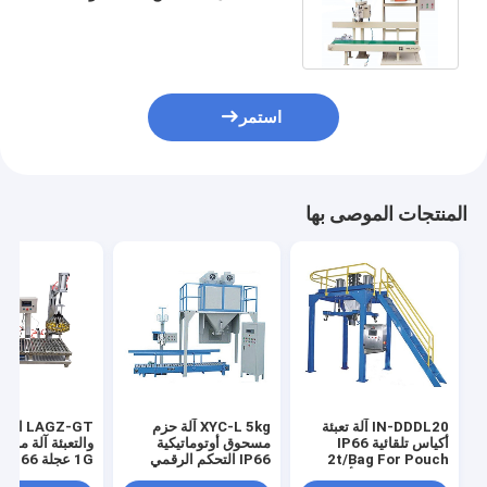
300 كيس/ساعة 0.2٪ للطحين الصويا
استمر
المنتجات الموصى بها
IN-DDDL20 آلة تعبئة
XYC-L 5kg آلة حزم
LAGZ-GT ال
أكياس تلقائية IP66
مسحوق أوتوماتيكية
2t/Bag For Pouch
IP66 التحكم الرقمي
إغلاق الحبوب والأطعمة
الكيميائي الجزيئات ملء
لملء السائل التل