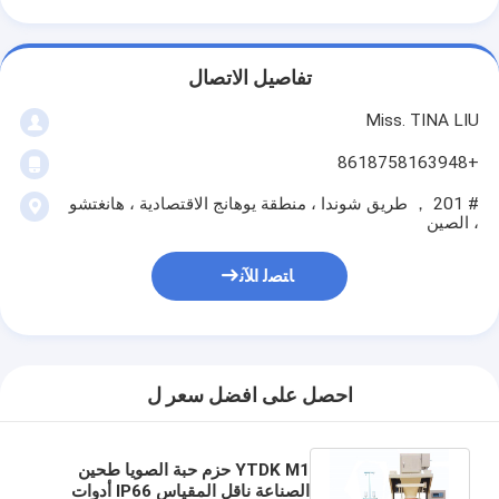
تفاصيل الاتصال
Miss. TINA LIU
+8618758163948
# 201 ， طريق شوندا ، منطقة يوهانج الاقتصادية ، هانغتشو
، الصين
ﺎﺘﺼﻟ ﺍﻶﻧ
احصل على افضل سعر ل
YTDK M1 حزم حبة الصويا طحين
الصناعة ناقل المقياس IP66 أدوات