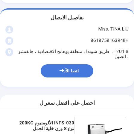
تفاصيل الاتصال
Miss. TINA LIU
+8618758163948
# 201 ， طريق شوندا ، منطقة يوهانج الاقتصادية ، هانغتشو
، الصين
ﺎﺘﺼﻟ ﺍﻶﻧ
احصل على افضل سعر ل
INFS-030 الألومنيوم 200KG
نوع S وزن خلية الحمل