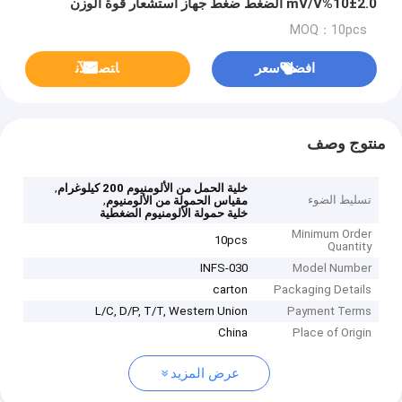
2.0±10%mV/V الضغط ضغط جهاز استشعار قوة الوزن
MOQ：10pcs
افضل سعر
ﺎﺘﺼﻟ ﺍﻶﻧ
منتوج وصف
,
خلية الحمل من الألومنيوم 200 كيلوغرام
تسليط الضوء
,
مقياس الحمولة من الألومنيوم
خلية حمولة الألومنيوم الضغطية
Minimum Order
10pcs
Quantity
INFS-030
Model Number
carton
Packaging Details
L/C, D/P, T/T, Western Union
Payment Terms
China
Place of Origin
عرض المزيد