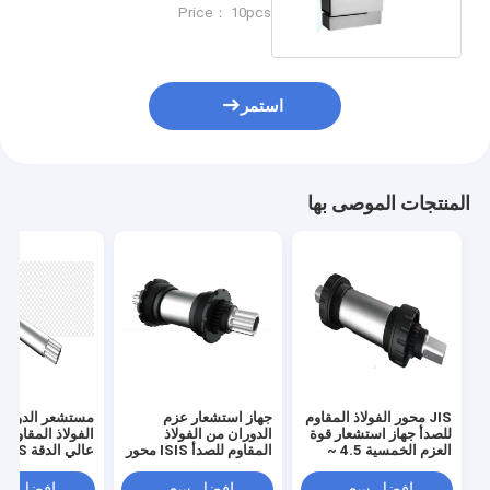
2.0±10%mV/V الضغط ضغط
Price： 10pcs
جهاز استشعار قوة الوزن
استمر
المنتجات الموصى بها
JIS محور الفولاذ المقاوم
جهاز استشعار عزم
مستشعر الدوران
للصدأ جهاز استشعار قوة
الدوران من الفولاذ
الفولاذ المقاوم ل
العزم الخمسية 4.5 ~
المقاوم للصدأ ISIS محور
عالي الدقة ISIS
5.5 ((VDC) للدراجات
خمسة طرق للدراجات
للدراجات ذات ا
ذات المساعدة الكهربائية
بمساعدة الطاقة 0.5-90
افضل سعر
افضل سعر
افضل سع