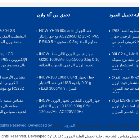
ية تحميل العمود
تحقق من آلة وازن
خلية الحمل الفولاذ المقاوم للصدأ IP68
خط الجهاز NCW-YH05 60m/min
ود الجسر الرقمي جهاز
AC220/50HZ 25kg IP65 مع جهاز إنذار
إلكتروني لمقياس
مقاوم للماء 0.3kg مستوى + 0.5%F.S
الشاحنة 2mv / v
خلية الحمل IN-GD التناظرية 30t C2
جهاز قياس الوزن الآلي خط INCW-
0kg LCD
اس علبة نوع سبيكة
G220 100P/Min 5g-1500g 0.5g 0.1g
S عمود جهاز استشعار وزن
تحديد الوزن الرقمي للحبوب الغذائية
بال مسحوق من ال
ر IP68 2mv/v
الوزن 220V لسيارات الوز
خلية الحمل IN-ZSWG 50t عمود الفولاذ
خط الجهاز INCW-100 100g 0.04g
تشعار قوة الوزن
0.01g واجهة USB في خط الاختبار
ية شاحنة الميزان
الميزان 300p/Min للغذاء
RS232 مع مؤشر الوزن 220v / 50HZ
الجسر IP68
خلية الحمل IZSKB 2mV/V 50t C3 فولاذ
جهاز الوزن التلقائي لجهاز الوزن INCW-
مق
ز استشعار الوزن
DJ220 500g 0.5g الوزن التلقائي
مغلفة بال م
ان للجسر الميزان
120pcs/Min AC220V 50Hz
الخفيف مقياس الو
الموزون IP67
500 كجم AC 220V / 50Hz
 تحميل مقياس الشاحنة ، خلية تحميل العلبة
المزود. Copyright © 2018 - 2025 columnloadcell.com. All Rights Reserved. Developed by
ECER
 تحميل مقياس الشاحنة ، خلية تحميل العلبة
المزود.
Copyright © 2018 - 2025 columnloadcell.com. All Rights Reserved. Developed by
ECER