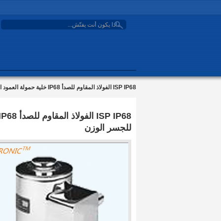
search
ISP IP68 الفولاذ المقاوم للصدأ IP68 خلية حمولة العمود الصناعي مع 0.295 سترة البوليوريثين للجسر الوزن
للجسر الوزن