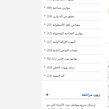
موازين صناعية
(68)
تحقق من آلة وازن
(16)
مقياس ناقل الأسطوانة
(21)
موازين الشاحنة المحمولة
(12)
أجهزة الإزالة الثابتة
(12)
معدات الشحن الثابتة
(20)
طابعة نفث الحبر TIJ
(11)
ذراع روبوت الحقن
(10)
آله التعبئة
(23)
زبون مراجعة
إرسال سريع وتواصل جيد. الأشياء التي تم
ي