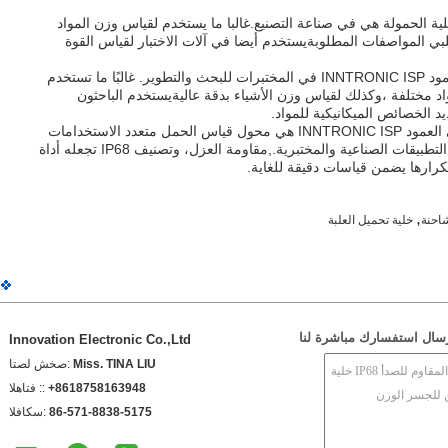
لية الحمولة هي في صناعة التصنيع.غالبا ما يستخدم لقياس وزن المواد
ا تلبي المواصفات المطلوبةيستخدم أيضا في آلات الاختبار لقياس القوة
كما تستخدم خلية الحمل القائمة على العمود INNTRONIC ISP في المختبرات للبحث والتطوير. غالبًا ما تستخدم
د مختلفة ،وكذلك لقياس وزن الأشياء بدقة عاليةيستخدم الباحثون
يد الخصائص الميكانيكية للمواد.
في الختام ، فإن خلية الحمل القائمة على العمود INNTRONIC ISP هي محول قياس الحمل متعدد الاستخدامات
وموثوق به مناسب لمجموعة متنوعة من التطبيقات الصناعية والمختبرية.,مقاومة العزل، وتصنيف IP68 تجعله أداة
تكرارها يضمن قياسات دقيقة للغاية.
,
شاحنة
خلية تحميل العلبة
سال استفسارك مباشرة لنا
Innovation Electronic Co.,Ltd
Miss. TINA LIU
اتصل شخص:
+8618758163948
الهاتف ::
86-571-8838-5175
الفاكس: