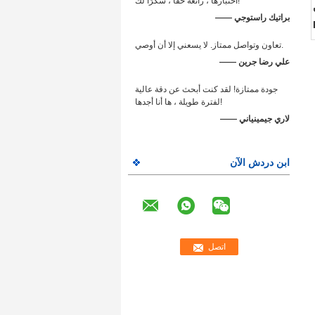
اختبارها ، رائعة حقًا ، شكرًا لك!
—— براتيك راستوجي
تعاون وتواصل ممتاز. لا يسعني إلا أن أوصي.
—— علي رضا جرين
جودة ممتازة! لقد كنت أبحث عن دقة عالية
لفترة طويلة ، ها أنا أجدها!
—— لاري جيمينياني
ابن دردش الآن