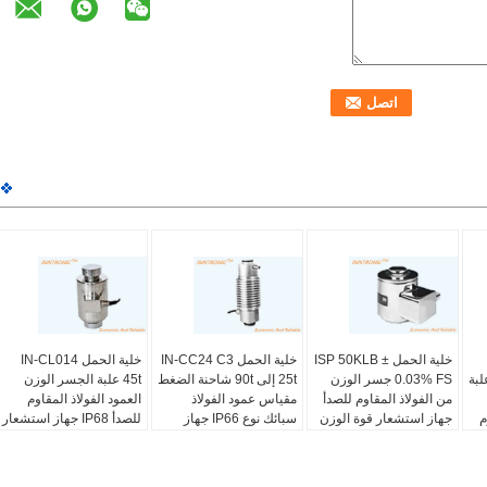
خلية الحمل ISP 50KLB ±
خلية الحمل IN-CC24 C3
خلية الحمل IN-CL014
علبة
0.03% FS جسر الوزن
25t إلى 90t شاحنة الضغط
45t علبة الجسر الوزن
من الفولاذ المقاوم للصدأ
مقياس عمود الفولاذ
العمود الفولاذ المقاوم
م
جهاز استشعار قوة الوزن
سبائك نوع IP66 جهاز
للصدأ IP68 جهاز استشعار
العمود لوزن محور شاحنة
ضبط وزن الجسر 2mv / v
قوة الوزن للشاحنة
الميزان/جسر الوزن