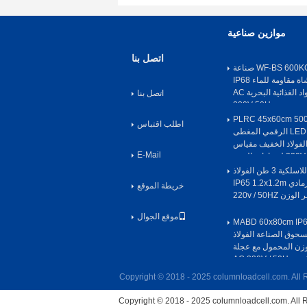
موازين صناعية
اتصل بنا
WF-BS 600KG 304 SS صناعة
التشطيب المفرشاة مقاومة للماء IP68
منصة وزن المواد الغذائية البحرية AC
اتصل بنا
220V 50Hz
PLRC 45x60cm 50
اطلب اقتباس
الإلكتروني / LED IP65 الرقمي المغطى
فولاذ الخفيف مقياس
E-Mail
ن
مقياس الأرضية اللاسلكية 3 طن الفولاذ
الكربوني الرمادي IP65 1.2x1.2m
خريطة الموقع
موقع الجوال
ياس منصة MABD 60x80cm IP65
سحوق الصناعة الفولاذ
زن المحمول مع عجلة