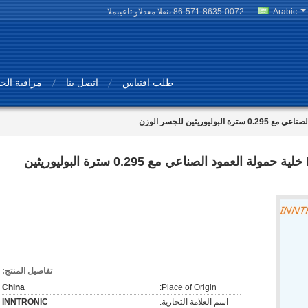
Arabic
86-571-8635-0072
المبيعات والدعم الفنى:
طلب اقتباس
اتصل بنا
مراقبة الج
ISP IP68 الفولاذ المقاوم للصدأ IP68 خلية حمولة العمود الصناعي مع 0.295 سترة البوليوريثين
تفاصيل المنتج:
China
Place of Origin:
اسم العلامة التجارية:
INNTRONIC