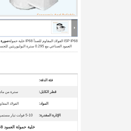
ISP IP68 الفولاذ المقاوم للصدأ IP68 خلية حمولة
صورة ك
العمود الصناعي مع 0.295 سترة البوليوريثين للجسر الوزن
فئة الدقة:
قطر الكابل:
سترة من مادة ال
المواد:
الفولاذ المقا
الإثارة المقدرة:
5-10 فولت تيار مستمر (15 فولت كحد أقصى)