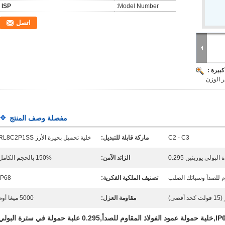
ISP
Model Number:
اتصل
بيرة :
مفصلة وصف المنتج
C2 - C3
ماركة قابلة للتبديل:
خلية تحميل بحيرة الأرز RL8C2P1SS
بولي يوريثين 0.295
الزائد الآمن:
150% بالحجم الكامل
وم للصدأ وسبائك الصلب
تصنيف الملكية الفكرية:
IP68
مقاومة العزل:
5000 ميغا أوم
خلية حمولة العمود IP68,خلية حمولة عمود الفولاذ المقاوم للصدأ,0.295 علبة حمولة في سترة البول