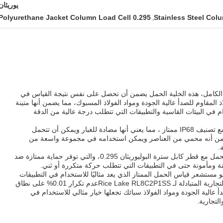
يوريثان
0.295 Polyurethane Jacket Column Load Cell
Stainless Steel Col
,
 من المقياس الكامل، هذه الخلية الحمل يضمن أن تحصل على نفس نتيجة القياس في
المقاوم للصدأ عالية الجودة ومواد الفولاذ المسبوك، مما يضمن أنها متينة
دام في البيئات القاسية والتطبيقات التي تتطلب درجة عالية من الدقة
كما تأتي خلية الحمل من النوع العمودية مع تصنيف IP68 ممتاز ، مما يعني أنها مضادة للغبار ويمكن أن تتحمل
ضمن أنه محمي من العناصر ويمكن استخدامه في مجموعة واسعة من
.
بالإضافة إلى ذلك، تم تجهيز هذه الخلية الحمل مع قطر كابل سترة البوليوريثان 0.295، والتي توفر حماية ممتازة ضد
نة ومأمونة حتى في التطبيقات التي تتطلب حركة متكررة أو ثني.
مستشعر قياس الحمل الممتاز الذي يعد مثاليًا للاستخدام في التطبيقات
التي تتطلب دقة عالية وموثوقية.العلامة التجارية المتبادلة لـ Rice Lake RL8C2P1SSعدم تكرار 0.01% على نطاق
 المقاوم للصدأ عالية الجودة ومواد الفولاذ سبائك تجعلها خيار مثالي للاستخدام في
لتجارية.