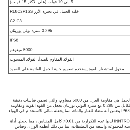
5 إلى 10 فولت (على الأكثر 15 فولت)
خلية الحمل في بحيرة الأرز RL8C2P1SS
C2،C3
0.295 سترة بولي يوريثان
IP68
5000 ميغوهم
الفولاذ المقاوم للصدأ، الفولاذ المسبوب
محول استشعار للقوة يستخدم تصميم خلية الحمل القائمة على العمود
واحدة من الميزات الرئيسية لهذه الخلية الحمل هي مقاومة العزل من 5000 ميغاوم، والتي تضمن قياسات دقيقة
وموثوقة حتى في البيئات القاسية. قطر الكابل من 0.295 مع سترة البولي يوريثان يجعل من القوة القوية ومقاومة
للاستعمالوبالإضافة إلى ذلك، فإن تصنيف IP68 يضمن أنه مضاد للغبار والماء، مما يجعله مثالي للاستخدام في الهواء
خلية الحمل القائمة على العمود INNTRONIC ISP لديها عدم التكرارية من 0.01٪ كامل المقياس ، مما يجعلها أداة
اسبة لمجموعة واسعة من التطبيقات، بما في ذلك أنظمة الوزن، وقياس