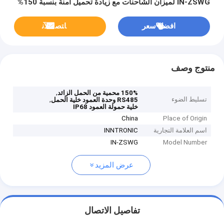
IN-ZSWG لميزان الشاحنات مع زيادة تحميل آمنة بنسبة 150%
ووحدة RS485
افضل سعر
ﺎﺘﺼﻟ ﺍﻶﻧ
منتوج وصف
,
150% محمية من الحمل الزائد
تسليط الضوء
,
RS485 وحدة العمود خلية الحمل
خلية حمولة العمود IP68
China
Place of Origin
اسم العلامة التجارية
INNTRONIC
IN-ZSWG
Model Number
عرض المزيد
تفاصيل الاتصال