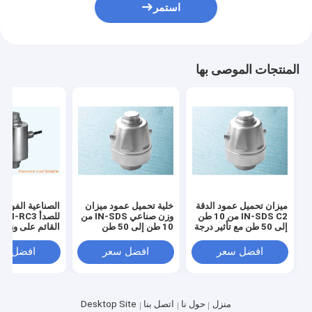
استمر
المنتجات الموصى بها
ميزان تحميل عمود الدقة
خلية تحميل عمود ميزان
الصناعية الفولاذ 
IN-SDS C2 من 10 طن
وزن صناعي IN-SDS من
للصد
إلى 50 طن مع تأثير درجة
10 طن إلى 50 طن
القائم على وزن 
الحرارة على المخرجات
لقياس الوزن بدقة في
جهاز استشعار خل
±0.1% F.S. لميزان
البيئات القاسية
الحمل 30T
افضل سعر
افضل سعر
افضل سع
الشاحنات
IP68 للجسر الوزن
منزل
حول نا
اتصل بنا
Desktop Site