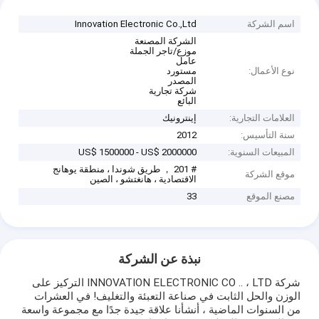
اسم الشركة
Innovation Electronic Co.,Ltd
الشركة المصنعة
موزع/تاجر الجملة
عامل
نوع الأعمال:
مستورد
المصدر
شركة تجارية
البائع
العلامات التجارية:
إينترونيك
سنة التأسيس:
2012
المبيعات السنوية:
US$ 1500000 - US$ 2000000
# 201 ， طريق شوندا ، منطقة يوهانج
موقع الشركة
الاقتصادية ، هانغتشو ، الصين
مصنع الموقع
33
نبذة عن الشركة
شركة INNOVATION ELECTRONIC CO .. ، LTD التركيز على
الوزن والحل الثابت في صناعة التعبئة والتغليف! في العشرات
من السنوات الماضية ، أنشأنا علاقة جيدة جدًا مع مجموعة واسعة