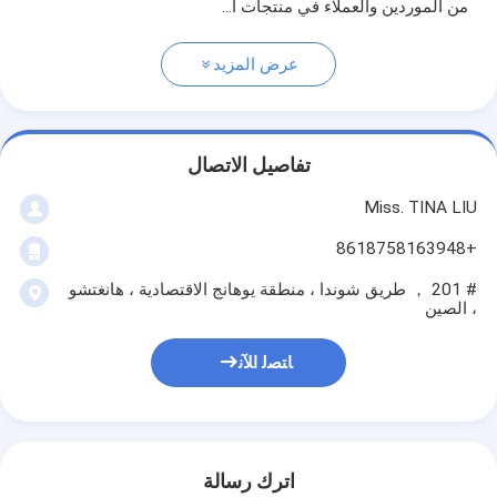
من الموردين والعملاء في منتجات ا...
عرض المزيد
تفاصيل الاتصال
Miss. TINA LIU
+8618758163948
# 201 ， طريق شوندا ، منطقة يوهانج الاقتصادية ، هانغتشو
، الصين
ﺎﺘﺼﻟ ﺍﻶﻧ
اترك رسالة