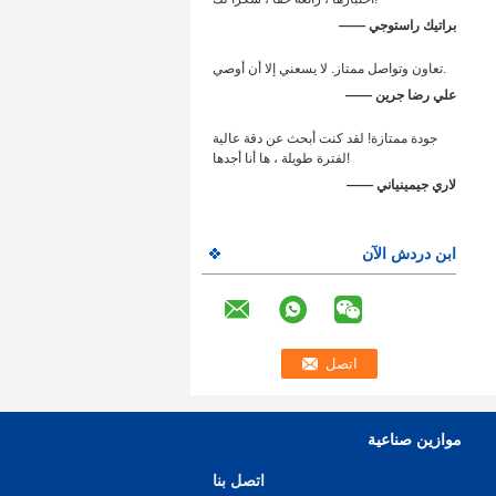
—— براتيك راستوجي
تعاون وتواصل ممتاز. لا يسعني إلا أن أوصي.
—— علي رضا جرين
جودة ممتازة! لقد كنت أبحث عن دقة عالية
لفترة طويلة ، ها أنا أجدها!
—— لاري جيمينياني
ابن دردش الآن
موازين صناعية
اتصل بنا