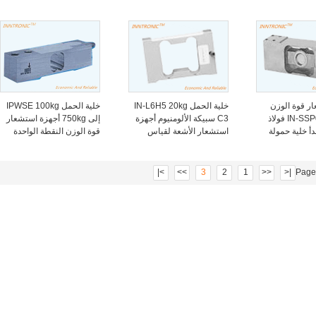
استشعار قوة الوزن IP67
خلايا الحمل مقاومة للانفجار
الألومنيوم جهاز استشعار
لمقياس منصة المقاعد 2mv
قوة الوزن لمقياس المنصة
IP65 2mv/v
ر قوة الوزن
خلية الحمل IN-L6H5 20kg
خلية الحمل IPWSE 100kg
IN-SSP01 1000kg فولاذ
C3 سبيكة الألومنيوم أجهزة
إلى 750kg أجهزة استشعار
دأ خلية حمولة
استشعار الأشعة لقياس
قوة الوزن النقطة الواحدة
نقطة واحدة IP68 لجهاز
الأسعار الإلكترونية
من الفولاذ المقاوم للصدأ
وزن فحص الغذاء 2mv/v
2.0 ± 0.2mV / V لمقياس
منصة 600x800mm IP67
>|
>>
3
2
1
<<
|<
Page 
C3