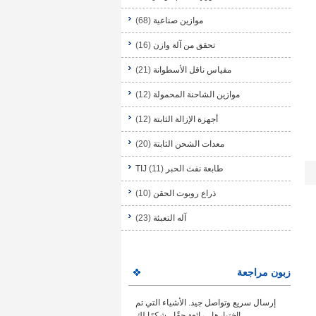
موازين صناعية
(68)
تحقق من آلة وازن
(16)
مقياس ناقل الأسطوانة
(21)
موازين الشاحنة المحمولة
(12)
أجهزة الإزالة الثابتة
(12)
معدات الشحن الثابتة
(20)
طابعة نفث الحبر TIJ
(11)
ذراع روبوت الحقن
(10)
آله التعبئة
(23)
زبون مراجعة
إرسال سريع وتواصل جيد. الأشياء التي تم
اختبارها ، رائعة حقًا ، شكرًا لك!