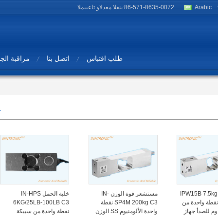
Arabic
86-571-8635-0072
المبيعات والدعم الفنى:
طلب اقتباس
اتصل بنا
مراقبة الج
خلية الحمل IPW15B 7.5kg
مستشعر قوة الوزن IN-
خلية الحمل IN-HPS
لى 200kg نقطة واحدة من
SP4M 200kg C3 نقطة
6KG/25LB-100LB C3
اوم للصدأ جهاز
واحدة الألومنيوم SS الوزن
نقطة واحدة من سبيكة