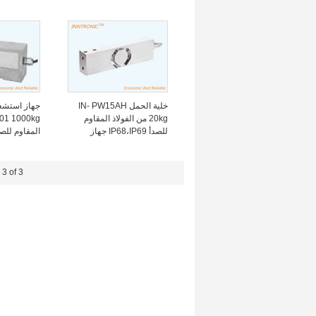
للميزان الإلكتروني 2mv/v
C3 IP66
/ v C3
خلية الحمل IN- PW15AH
جهاز استشعا
20kg من الفولاذ المقاوم
للصدأ IP68،IP69 جهاز
المقاوم للص
استشعار قوة الوزن في
نقطة واحدة لمقياس
المنصة 2mv / v
C3
3 of 3