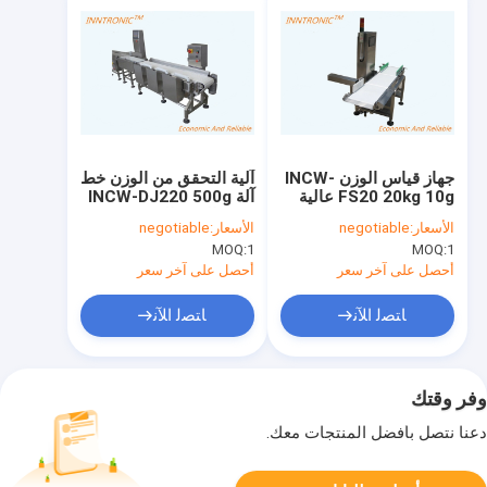
جهاز قياس الوزن INCW-
آلية التحقق من الوزن خط
FS20 20kg 10g عالية
آلة INCW-DJ220 500g
الدقة في الخط جهاز
0.5g الوزن التحقق مع
الأسعار:
negotiable
الأسعار:
negotiable
قياس الوزن مع ضوء إنذار
شاشة 120pcs/Min
MOQ:
1
MOQ:
1
10-40M / Min للفرد
AC220V 50Hz
الشكل بيضة
أحصل على آخر سعر
أحصل على آخر سعر
ﺎﺘﺼﻟ ﺍﻶﻧ
ﺎﺘﺼﻟ ﺍﻶﻧ
وفر وقتك
دعنا نتصل بأفضل المنتجات معك.