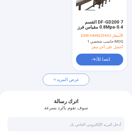
جولة في المعمل
مراقبة الجودة
DF-GD200 7 القسم
0.4-0.8Mpa مقياس فرز
اتصل بنا
الوزن 5g-200g IP66
الأسعار:
EXW HANGZHOU
لقسم عرض اللحوم
MOQ:
حاسب شخصي 1
والمواد الغذائية 0.1g
اطلب اقتباس
AC220/50Hz
أحصل على آخر سعر
ﺎﺘﺼﻟ ﺍﻶﻧ
خلية تحميل العمود
عرض المزيد
خلية تحميل الألومنيوم أحادية النقطة
خلية تحميل شعاع القص
اترك رسالة
سوف نقوم بالرد بسرعة
خلية تحميل الفولاذ المقاوم للصدأ
خلية تحميل التوتر والضغط