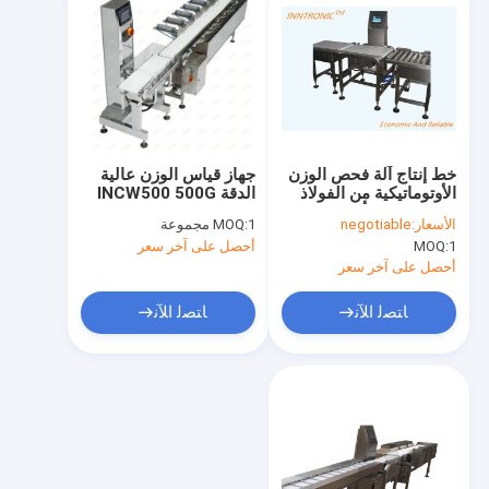
خط إنتاج آلة فحص الوزن
جهاز قياس الوزن عالية
الأوتوماتيكية من الفولاذ
الدقة INCW500 500G
المقاوم للصدأ INCW-
0.5g سرعة
الأسعار:
negotiable
1 مجموعة
MOQ:
450 بوزن 200 إلى
120Pcs/Min جهاز قياس
1
MOQ:
أحصل على آخر سعر
30000 جرام، جهاز فحص
الوزن عبر الإنترنت
وزن أثناء الحركة مع
AC220V 50Hz للأغذية
أحصل على آخر سعر
شاشة لأكياس PVC PE،
المعبأة
35 قطعة/دقيقة
ﺎﺘﺼﻟ ﺍﻶﻧ
ﺎﺘﺼﻟ ﺍﻶﻧ
الصفحة الرئيسية
منتجات
معلومات عنا