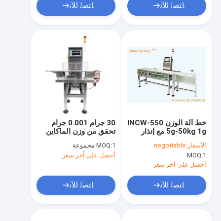
ﺎﺘﺼﻟ ﺍﻶﻧ
ﺎﺘﺼﻟ ﺍﻶﻧ
خط آلة الوزن INCW-550
30 جرام 0.001 جرام
5g-50kg 1g مع إنذار
تحقق من وزن الماكاين
التحقق التلقائي وزنه
الأسعار:
negotiable
1 مجموعة
MOQ:
25p/Min 220V لأداة
1
MOQ:
أحصل على آخر سعر
الطعام
أحصل على آخر سعر
ﺎﺘﺼﻟ ﺍﻶﻧ
ﺎﺘﺼﻟ ﺍﻶﻧ