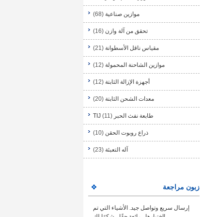
موازين صناعية
(68)
تحقق من آلة وازن
(16)
مقياس ناقل الأسطوانة
(21)
موازين الشاحنة المحمولة
(12)
أجهزة الإزالة الثابتة
(12)
معدات الشحن الثابتة
(20)
طابعة نفث الحبر TIJ
(11)
ذراع روبوت الحقن
(10)
آله التعبئة
(23)
زبون مراجعة
إرسال سريع وتواصل جيد. الأشياء التي تم
اختبارها ، رائعة حقًا ، شكرًا لك!