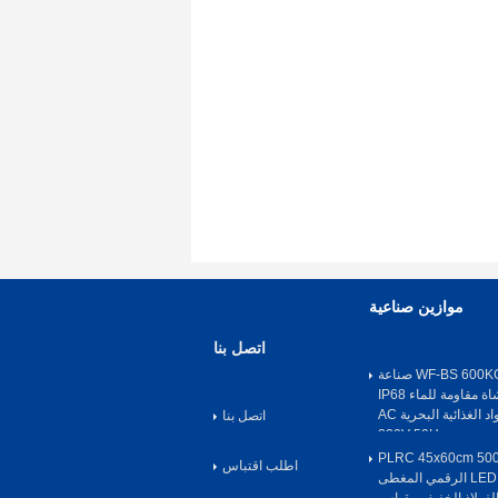
موازين صناعية
اتصل بنا
WF-BS 600KG 304 SS صناعة
التشطيب المفرشاة مقاومة للماء IP68
منصة وزن المواد الغذائية البحرية AC
اتصل بنا
220V 50Hz
PLRC 45x60cm 50
اطلب اقتباس
الإلكتروني / LED IP65 الرقمي المغطى