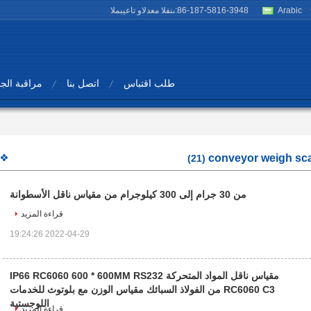
Arabic
86-187-5816-3948
المبيعات والدعم الفنى:
طلب اقتباس
اتصل بنا
مراقبة الج
conveyor weigh sc
(21)
من 30 جرام إلى 300 كيلوجرام من مقياس ناقل الأسطوانة
قراءة المزيد
2022-04-29 19:24:26
مقياس ناقل المواد المتحركة IP66 RC6060 600 * 600MM RS232
RC6060 C3 من الفولاذ السبائك مقياس الوزن مع بلوتوث للخدمات
اللوجستية
قراءة المزيد