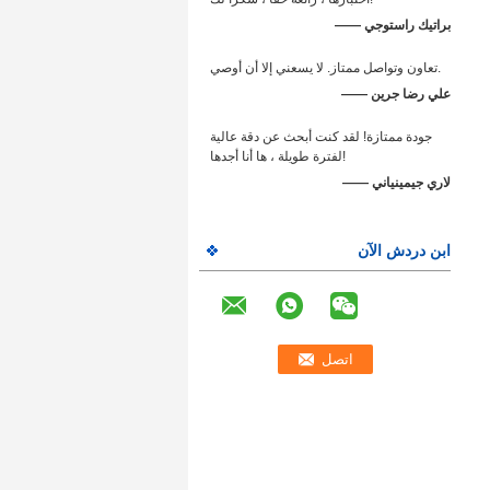
—— براتيك راستوجي
تعاون وتواصل ممتاز. لا يسعني إلا أن أوصي.
—— علي رضا جرين
جودة ممتازة! لقد كنت أبحث عن دقة عالية
لفترة طويلة ، ها أنا أجدها!
—— لاري جيمينياني
ابن دردش الآن