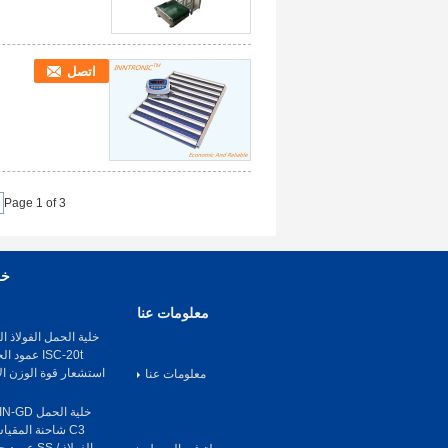
اتصل
Page 1 of 3
خل
معلومات عنا
ISC-20t عم
استشعار قوة الوزن ال
معلومات عنا
C3 شاحنة المقي