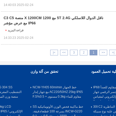
2025-02-24 14:40:03
ناقل الدوال اللاسلكي 5T 2.4G مع 1200 X 1200CM منصة C3 C5
IP66 مع عرض مؤشر
قراءة المزيد
2025-02-24 14:33:23
>|
>>
3
2
1
<<
|<
ية تحميل العمود
تحقق من آلة وازن
خلية الحمل الفولاذ المقاوم للصدأ IP68
خط الجهاز NCW-YH05 60m/min
ود الجسر الرقمي جهاز
AC220/50HZ 25kg IP65 مع جهاز إنذار
إلكتروني لمقياس
مقاوم للماء 0.3kg مستوى + 0.5%F.S
الشاحنة 2mv / v
خلية الحمل IN-GD التناظرية 30t C2
خط ماكينة فحص الوزن الأوتوماتيكية SS
0kg LCD
اس علبة نوع سبيكة
INCW-G220 بسرعة 100 قطعة/دقيقة،