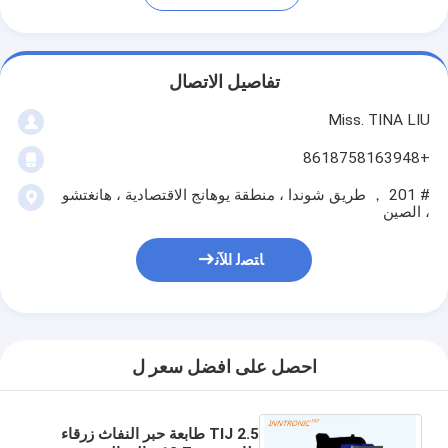
تفاصيل الاتصال
Miss. TINA LIU
+8618758163948
# 201 ， طريق شوندا ، منطقة يوهانج الاقتصادية ، هانغتشو
، الصين
ﺎﺘﺼﻟ ﺍﻶﻧ
احصل على افضل سعر ل
TIJ 2.5 طابعة حبر النفاث زرقاء