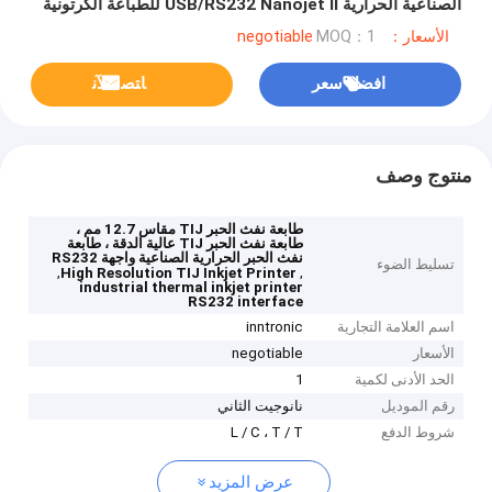
الصناعية الحرارية USB/RS232 Nanojet II للطباعة الكرتونية
الأسعار：negotiable
MOQ：1
افضل سعر
ﺎﺘﺼﻟ ﺍﻶﻧ
منتوج وصف
طابعة نفث الحبر TIJ مقاس 12.7 مم ،
طابعة نفث الحبر TIJ عالية الدقة ، طابعة
نفث الحبر الحرارية الصناعية واجهة RS232
تسليط الضوء
,
,
High Resolution TIJ Inkjet Printer
industrial thermal inkjet printer
RS232 interface
اسم العلامة التجارية
inntronic
الأسعار
negotiable
الحد الأدنى لكمية
1
رقم الموديل
نانوجيت الثاني
شروط الدفع
L / C ، T / T
عرض المزيد