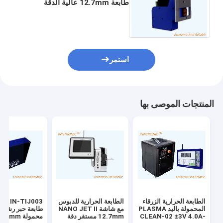
طابعة 12.7mm عالية الدقة
الصناعية الحرارية USB/RS232
Nanojet II للطباعة الكرتونية
استمر
المنتجات الموصى بها
الطابعة الحرارية الزرقاء
الطابعة الحرارية للدبوس
المحمولة باليد PLASMA
مع شاشة NANO JET II
طابعة حبر رشا
CLEAN-02 ±3V 4.0A-
12.7mm مستقر دقة