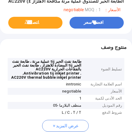
الطابعة الحبر للصندوق عملية مرنة مكافحة الاهتزاز AC220V (±
20٪) 25-30kHz
الأسعار：negotiable
MOQ：1
افضل سعر
ﺎﺘﺼﻟ ﺍﻶﻧ
منتوج وصف
طابعة نفث الحبر tij عملية مرنة ، طابعة نفث
الحبر tij المضادة للاهتزاز ، طابعة نفث الحبر
تسليط الضوء
بالفقاعات الحرارية AC220V
,
,
Antivibration tij inkjet printer
AC220V thermal bubble inkjet printer
اسم العلامة التجارية
inntronic
الأسعار
negotiable
الحد الأدنى لكمية
1
رقم الموديل
منظف ​​البلازما -05
شروط الدفع
L / C ، T / T
عرض المزيد