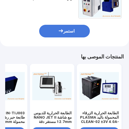
الحبر للصندوق عملية مرنة مكافحة
الاهتزاز AC220V (± 20٪) 25-
30kHz
استمر
المنتجات الموصى بها
الطابعة الحرارية الزرقاء
الطابعة الحرارية للدبوس
المحمولة باليد PLASMA
مع شاشة NANO JET II
طابعة حبر رشا
CLEAN-02 ±3V 4.0A-
12.7mm مستقر دقة
5.5A تعمل بشاشة لمسة
عالية
معدنية