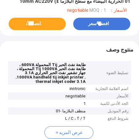
01 الحرارية البيضاء مع سطح البلازما 10mm AC220V (±
20%)
الأسعار：negotiable
MOQ：1
افضل سعر
ﺎﺘﺼﻟ ﺍﻶﻧ
منتوج وصف
طابعة نفث الحبر Tij المحمولة 600VA ،
طابعة نفث الحبر Tij 1000VA المحمولة ،
تسليط الضوء
جهاز تشفير نفث الحبر الحراري 3.1A
,
,
1000VA handheld tij inkjet printer
thermal inkjet coder 3.1A
اسم العلامة التجارية
inntronic
الأسعار
negotiable
الحد الأدنى لكمية
1
رقم الموديل
منظف ​​البلازما -01
شروط الدفع
L / C ، T / T
عرض المزيد