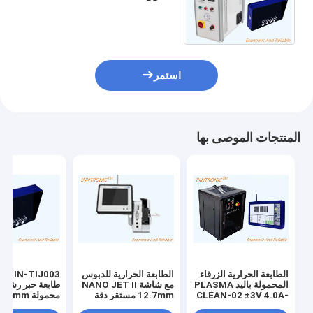
الحرارية البيضاء مع سطح البلازما
10mm AC220V (± 20%)
استمر
المنتجات الموصى بها
الطابعة الحرارية الزرقاء
الطابعة الحرارية للدبوس
المحمولة باليد PLASMA
مع شاشة NANO JET II
طابعة حبر رشا
CLEAN-02 ±3V 4.0A-
12.7mm مستقر دقة
5.5A تعمل بشاشة لمسة
عالية
معدنية