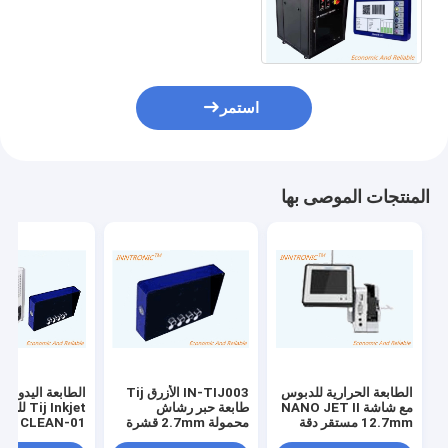
4.0A-5.5A تعمل بشاشة لمسة 7
بوصة AC220V (±20%)
استمر
المنتجات الموصى بها
الطابعة الحرارية للدبوس
IN-TIJ003 الأزرق Tij
الطابعة اليدوية 
مع شاشة NANO JET II
طابعة حبر رشاش
Tij Inkjet 
12.7mm مستقر دقة
محمولة 2.7mm قشرة
MA CLEAN-01
عالية
معدنية كاملة HP TIJ2.5
الحرارية البيضا