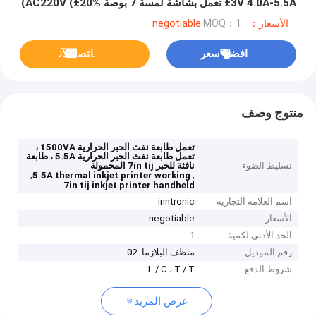
±3V 4.0A-5.5A تعمل بشاشة لمسة 7 بوصة AC220V (±20%)
الأسعار：negotiable
MOQ：1
افضل سعر
ﺎﺘﺼﻟ ﺍﻶﻧ
منتوج وصف
تعمل طابعة نفث الحبر الحرارية 1500VA ،
تعمل طابعة نفث الحبر الحرارية 5.5A ، طابعة
تسليط الضوء
نافثة للحبر 7in tij المحمولة
,
,
5.5A thermal inkjet printer working
7in tij inkjet printer handheld
اسم العلامة التجارية
inntronic
الأسعار
negotiable
الحد الأدنى لكمية
1
رقم الموديل
منظف ​​البلازما -02
شروط الدفع
L / C ، T / T
عرض المزيد