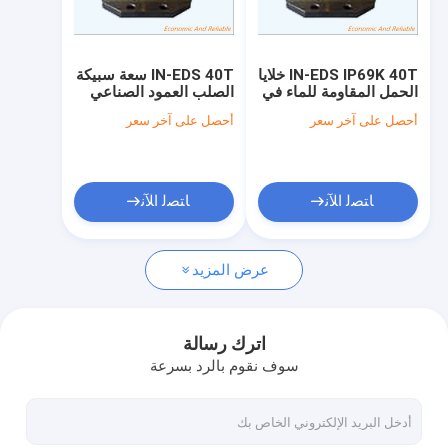
جولة في المعمل
مراقبة الجودة
IN-EDS IP69K 40T خلايا
IN-EDS 40T سعة سبيكة
الحمل المقاومة للماء في
الصلب العمود الصناعي
اتصل بنا
العمود IP66 مع 150٪
خلية الحمل مع حماية
أحصل على آخر سعر
أحصل على آخر سعر
الحد الأقصى من الحمل
IP66 للشاحنة المقياس
المفرط الآمن للمقاييس
اطلب اقتباس
الشاحنة
ﺎﺘﺼﻟ ﺍﻶﻧ
ﺎﺘﺼﻟ ﺍﻶﻧ
خلية تحميل العمود
عرض المزيد
خلية تحميل الألومنيوم أحادية النقطة
خلية تحميل شعاع القص
اترك رسالة
سوف نقوم بالرد بسرعة
خلية تحميل الفولاذ المقاوم للصدأ
خلية تحميل التوتر والضغط