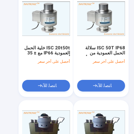
ISC 50T IP68 سلالة
ISC 20t50t خلية الحمل
الحمل العمودية من
العمودية IP66 مع ± 35
الفولاذ المقاوم للصدأ مع
أوم مقاومة الخروج لوزن
أحصل على آخر سعر
أحصل على آخر سعر
5 VDC إلى 20 VDC
الشاحنة
الإثارة المسجلة لقياس
الشاحنة
ﺎﺘﺼﻟ ﺍﻶﻧ
ﺎﺘﺼﻟ ﺍﻶﻧ
الصفحة الرئيسية
منتجات
معلومات عنا