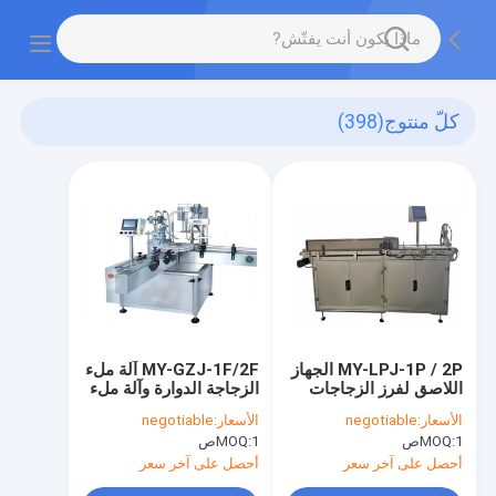
كلّ منتوج
(398)
MY-LPJ-1P / 2P الجهاز
MY-GZJ-1F/2F آلة ملء
اللاصق لفرز الزجاجات
الزجاجة الدوارة وآلة ملء
الدوارية وزجها مع مؤشر
وتغطية تتبع خطي 40
الأسعار:
negotiable
الأسعار:
negotiable
25-40 زجاجة / دقيقة
زجاجة بلاستيكية / دقيقة
1ص
MOQ:
1ص
MOQ:
أحصل على آخر سعر
أحصل على آخر سعر