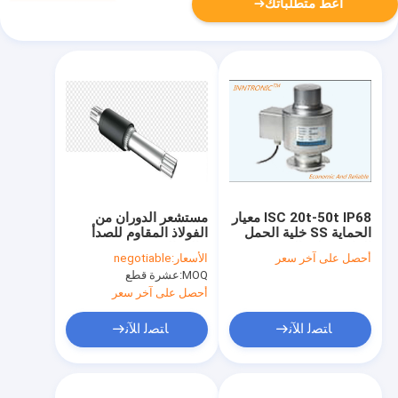
أعط متطلباتك
ISC 20t-50t IP68 معيار
مستشعر الدوران من
الحماية SS خلية الحمل
الفولاذ المقاوم للصدأ
القائمة على العمود
عالي الدقة ISIS
أحصل على آخر سعر
الأسعار:
negotiable
لمراقبة القوة الصناعية
للدراجات ذات المساعدة
MOQ:
عشرة قطع
الكهربائية 0.5-90 نومتر
IP66 4.5 ~ 5.5 ((VDC)
أحصل على آخر سعر
ﺎﺘﺼﻟ ﺍﻶﻧ
ﺎﺘﺼﻟ ﺍﻶﻧ