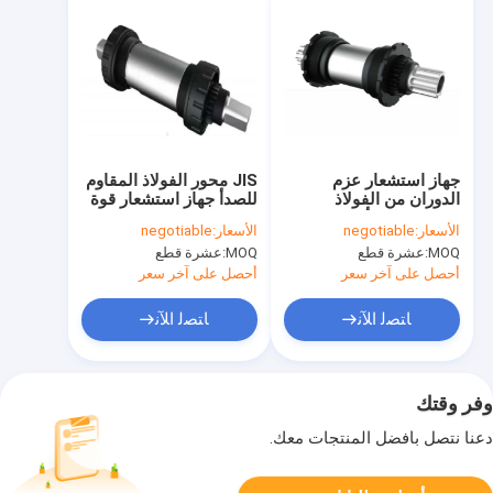
جهاز استشعار عزم
JIS محور الفولاذ المقاوم
الدوران من الفولاذ
للصدأ جهاز استشعار قوة
المقاوم للصدأ ISIS محور
العزم الخمسية 4.5 ~ 5.5
الأسعار:
negotiable
الأسعار:
negotiable
خمسة طرق للدراجات
((VDC) للدراجات ذات
MOQ:
عشرة قطع
MOQ:
عشرة قطع
بمساعدة الطاقة 0.5-90
المساعدة الكهربائية 0.5
~ 90 ((N · m) IP66
N · m IP66 4.5 ~ 5.5
أحصل على آخر سعر
أحصل على آخر سعر
((VDC)
ﺎﺘﺼﻟ ﺍﻶﻧ
ﺎﺘﺼﻟ ﺍﻶﻧ
وفر وقتك
دعنا نتصل بأفضل المنتجات معك.