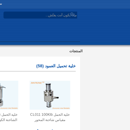
search
المنتجات
خلية تحميل العمود
(58)
خلية الحمل CL011 100Klb
مقياس شاحنة المحور
الشاحنة الكو
+-0.02% FS. جهاز استشعار
جهاز استشع