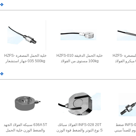
3.0m
للشاحنة وزن الجسر 3.0mV /
المزدوجة للشاحنات الموزنة
2.0 ± 0.002mV / V
V
خلية الحمل المصغرة HZFS-
خلية الحمل الدقيقة HZFS-010
خلية الحمل المصغرة HZFS-
011 200kg ميكرو الفولاذ
100kg مستوى من الفولاذ
035 500kg جهاز استشعار
دأ وزنها جهاز
المقاوم للصدأ مستشعر الوزن
الوزن المصغرة من الفولاذ
 التوتر والضغط
الصغير لأدوات الاختبار 1.0-
المقاوم للصدأ
1.5mV / V
INFS-020 100kg ضغط
INFS-028 20T الفولاذ سبائك
636A 5T سبيكة الفولاذ الجهد
اوم للصدأ ميني
S نوع التوتر والضغط قوة الوزن
والضغط الوزن خلية الحمل
ط حمولة خلية
جهاز الاستشعار خلية الحمل
مستشعر قوة القرص المستدير