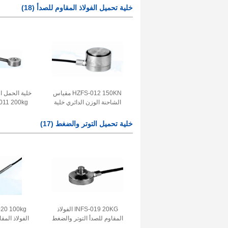
200KLB للجسر الوزن 3.0 ±
وزن الجسر V/V
خلية تحميل الفولاذ المقاوم للصدأ
(18)
0.003mV / V
HZFS-012 150KN مقياس
الشاحنة الوزن الدائري خلية
الحمل جهاز استشعار قوة
المقاوم للص
الفولاذ المقاوم للصدأ لليد
استشعار الوزن
خلية تحميل التوتر والضغط
(17)
الروبوتية 1.5-2.0mV / V
2.5-5 فولت
INFS-019 20KG الفولاذ
المقاوم للصدأ التوتر والضغط
الفولاذ المق
حلقية خلية الحمل جهاز
مستديرة ضغ