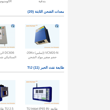
بندقية
الألومنيوم
الكهروستا
معدات الشحن الثابتة
(20)
البيئة المتفجرة z
VCM20-N ((سلبي) 20Kv-
DC606
حجم صغير مولد الشحن
الستاتيكي شح
الكهربائي البنفسجي للشحن
في العلامة القالب فيلم صب
للقشرة الخش
طابعة نفث الحبر TIJ
(11)
1mA * 20W
المنصهرة 100V240VAC
طابعة TIJ Inkjet IP65 IN-
IJ 2.5