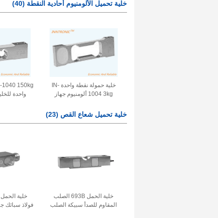
قوة الوزن للجسر الثقيل
خلية تحميل الألومنيوم أحادية النقطة
(40)
الفولاذي 1.8mv/v +-0.1%
لحام 2.0 ± 0.02mV / V IP68
IP68
خلية حمولة نقطة واحدة IN-
1004 3kg ألومنيوم جهاز
واحدة للخلي
استشعار قوة الوزن لميزان
المجوهرات 2mv/v IP 66
للمسرح مقياس  / V
خلية تحميل شعاع القص
(23)
خلية الحمل 693B الصلب
المقاوم للصدأ سبيكة الصلب
فولاذ سبائك ج
قشر جهاز استشعار قوة الوزن
الوزن مزدوج ا