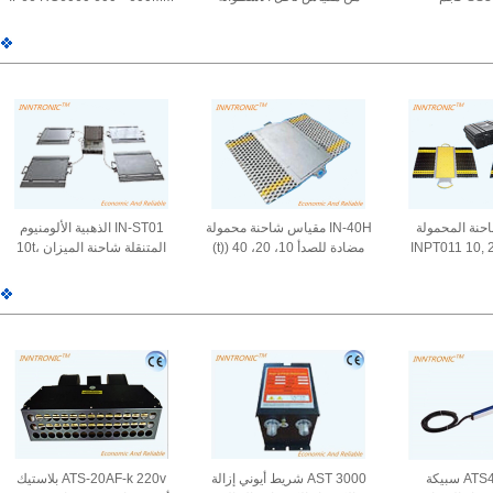
RS232 RC6060 C3 من
الفولاذ السبائك مقياس الوزن
مع بلوتوث للخدمات اللوجستية
حنة المحمولة
IN-40H مقياس شاحنة محمولة
IN-ST01 الذهبية الألومنيوم
سلكية INPT011 10, 20,
مضادة للصدأ 10، 20، 40 ((t)
المتنقلة شاحنة الميزان 10t،
محمولة ديناميكية
وسائد وزن محور المركبة مع
20t، 40t 4 وسائد للسيارات
مولة
رامل IP66 تميز 1.0±0.1mV/V
التي تزن IP66 7.5V / 3A أو
12V / 3A
ATS4007 ((C) سبيكة
AST 3000 شريط أيوني إزالة
ATS-20AF-k 220v بلاستيك