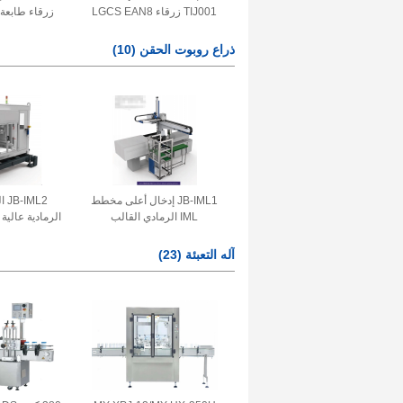
TIJ001 زرقاء LGCS EAN8
EAN13 طابعة TIJ الحبر
الدقة الصنا
اليدوية الذكية 30 م/دقيقة
anojet II
ذراع روبوت الحقن
(10)
للطباعة 
JB-IML1 إدخال أعلى مخطط
ML2
IML الرمادي القالب
الرمادية عالي
الاصطناعي الذراع للهاتف وضع
العلامات الغذائية حزم الذراع
روبوت حقن
آله التعبئة
(23)
الروبوتية
روبوتات تح