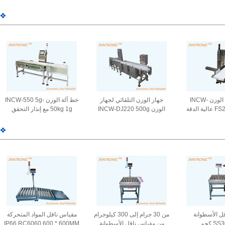
ك منصة الوزن
IP65 1.2x1.2m RS232 مع
للصدأ مقياس الوزن IP68
قياس IP65 AC 220V /
مؤشر الوزن 220v / 50HZ
مقياس منصة المقاعد
300x400mm
50
جهاز قياس الوزن INCW-
جهاز الوزن التلقائي لجهاز
خط آلة الوزن INCW-550 5g-
FS20 20kg 10g عالية الدقة
الوزن INCW-DJ220 500g
50kg 1g مع إنذار التحقق
 قياس الوزن مع
0.5g الوزن التلقائي
التلقائي وزنه 25p/Min 220V
ضوء إنذار 10-40M / Min للفرد
120pcs/Min AC220V 50Hz
لأداة الطعام
ل بيضة
ل الأسطوانة
من 30 جرام إلى 300 كيلوجرام
مقياس ناقل المواد المتحركة
 كجم
من مقياس ناقل الأسطوانة
IP66 RC6060 600 * 600MM