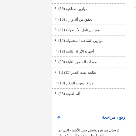
موازين صناعية
(68)
تحقق من آلة وازن
(16)
مقياس ناقل الأسطوانة
(21)
موازين الشاحنة المحمولة
(12)
أجهزة الإزالة الثابتة
(12)
معدات الشحن الثابتة
(20)
طابعة نفث الحبر TIJ
(11)
ذراع روبوت الحقن
(10)
آله التعبئة
(23)
زبون مراجعة
إرسال سريع وتواصل جيد. الأشياء التي تم
اختبارها ، رائعة حقًا ، شكرًا لك!