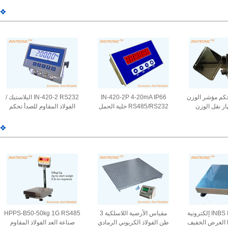
استشعار لجهاز
2.0/3.0±10%mV/V لمقياس
للميزان 2.5 ± 10% ميف / ف
صفيف
هوبر 385±10Ω
ز تحكم مؤشر الوزن
IN-420-2P 4-20mA IP66
IN-420-2 RS232 البلاستيك /
R جهاز نقل الوزن
RS485/RS232 خلية الحمل
الفولاذ المقاوم للصدأ تحكم
الرقمي مربع اتصال أسود ذو 4
البلاستيكية الزرقاء جهاز تحكم
مؤشر الوزن عرض IP66 4-
لارتباط خلية
مؤشر الوزن
20mA تحكم خلية الحمل 100-
حمل
240VAC
INBS 800kg 0.2kg إلكترونية
مقياس الأرضية اللاسلكية 3
HPPS-B50-50kg 1G RS485
LED yaohua العرض الخفيف
طن الفولاذ الكربوني الرمادي
صناعة العد الفولاذ المقاوم