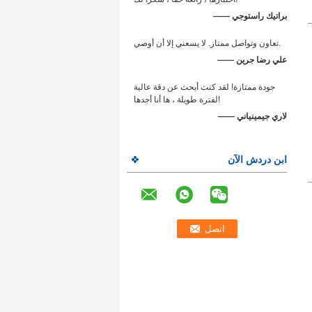
—— براتيك راستوجي
تعاون وتواصل ممتاز. لا يسعني إلا أن أوصي.
—— علي رضا جرين
جودة ممتازة! لقد كنت أبحث عن دقة عالية
لفترة طويلة ، ها أنا أجدها!
—— لاري جيمينياني
ابن دردش الآن