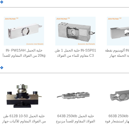
الوزن سبيكة الفولاذ 40t الليزر
العمود 450T 0.02% للمقاييس
عمود جهاز استشعار وزن
الشاحنة 2mv / v
الجسر IP68 2mv/v
IN-1040 150kg ألومنيوم نقطة
IN-SSP01 خلية الحمل 1 طن
خلية الحمل IN- PW15AH
ة الحملة جهاز
C3 مقاوم للماء من الفولاذ
20kg من الفولاذ المقاوم للصدأ
استشعار قوة الوزن IP66
المقاوم للصدأ جهاز استشعار
IP68،IP69 جهاز استشعار قوة
2.0mV
قوة الوزن لمركز المرافق
الوزن في نقطة واحدة لمقياس
مقياس الوزن 2mV / V
المنصة 2mv / v
خلية الحمل 663B 250klb
خلية الحمل 643B 250klb
خلية الحمل 612B 10-50 طن
هاز استشعار قوة
الفولاذ المقاوم للصدأ مزدوج
من الفولاذ المقاوم للآليات جهاز
لنهاية للشاحنة
قشر جهاز استشعار قوة الوزن
استشعار قوة الوزن ذو الحزمة