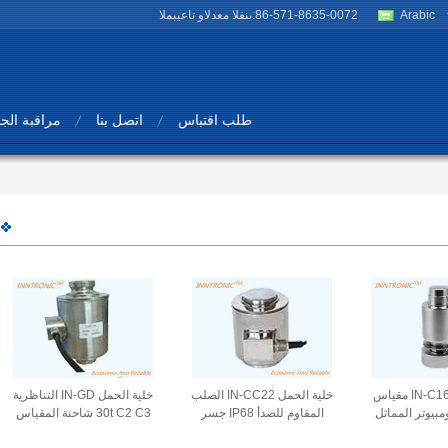
Arabic
86-571-8635-0072
المبيعات والدعم الفنى:
طلب اقتباس
اتصل بنا
مراقبة الج
خلية الحمل IN-C16 مقياس
خلية الحمل IN-CC22 الصلب
خلية الحمل IN-GD التناظرية
مبيوتر المماثل
المقاوم للصدأ IP68 جسر
30t C2 C3 شاحنة المقياس
ار قوة الجسر
الوزن جهاز استشعار قوة وزن
علبة نوع سبيكة الفولاذ / SS