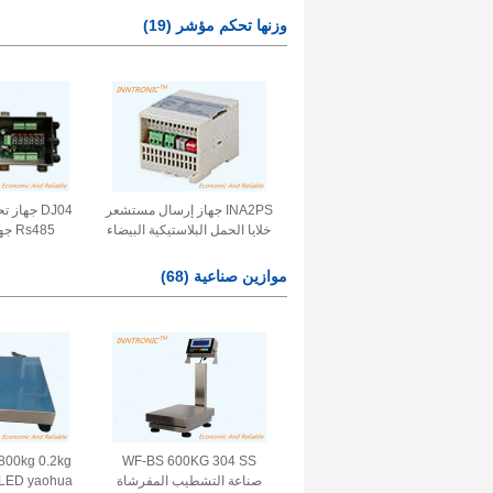
استشعار قوة الوزن للطلاء 5-
الوزن جهاز 
وزنها تحكم مؤشر
(19)
10 فولت
الت
INA2PS جهاز إرسال مستشعر
DJ04 جها
خلايا الحمل البلاستيكية البيضاء
s485
مع دقة الصندوق 1/10000 مكبر
الوزن لمقياس التفريغ +- 50%
طرق مع عرض 
موازين صناعية
(68)
FS
ال
WF-BS 600KG 304 SS
صناعة التشطيب المفرشاة