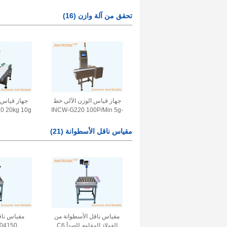
مقاومة للماء IP68 منصة وزن
الفولاذ بن
المواد الغذائية البحرية AC
الم
تحقق من آلة وازن
(16)
Hz
220V 50Hz
جهاز قياس الوزن الآلي خط
INCW-G220 100P/Min 5g-
1500g 0.5g 0.1g تحديد الوزن
في الخط جهاز
الرقمي للحبوب الغذائية
مقياس ناقل الأسطوانة
(21)
الشك
مقياس ناقل الأسطوانة من
مقياس ناق
الفولاذ المقاوم للصدأ C6
SS304150