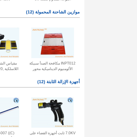
موازين الشاحنة المحمولة
(12)
INPT012 مكافحة الصدأ سبيكة
مقياس الشا
الألومنيوم الديناميكية محور
اللا
شاحنة محمولة IP65 30t سيارة
40T مركبة 
مركبة وزن المقياس ± 0.1 ~
مح
أجهزة الإزالة الثابتة
(12)
0.3%F.S
7.0KV ثابت أجهزة القضاء على