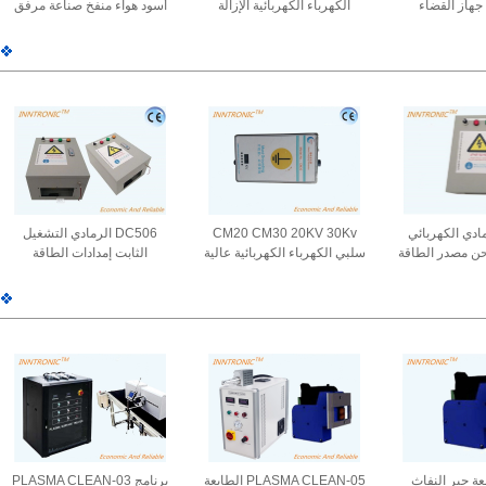
 جهاز القضاء
الكهرباء الكهربائية الإزالة
أسود هواء منفخ صناعة مرفق
تيكي القضيب
الجهاز 220V / 50 هرتز لصنع
الكهرباء الثابتة المؤين للفيلم
المقاوم للولايات IP65 للفيلم
كيس فيلم الملصق
-10 ~ 50 °C
50/60H
 الرمادي الكهربائي
CM20 CM30 20KV 30Kv
DC506 الرمادي التشغيل
ن مصدر الطاقة
سلبي الكهرباء الكهربائية عالية
الثابت إمدادات الطاقة
للمعدات مزدوج 60kv ODM
الجهد توليد الطاقة مولد الشحن
الكهربائية الكهربائية 2.5mA 60
بية النسيجية
الكهربائي للفيلم المصبوب 244
كيلو فولت ((+- اختياري)
* 124 * 64mm
للنسيج ذوبان الخشب الإضافة
الثابتة
T طابعة حبر النفاث
PLASMA CLEAN-05 الطابعة
برنامج PLASMA CLEAN-03