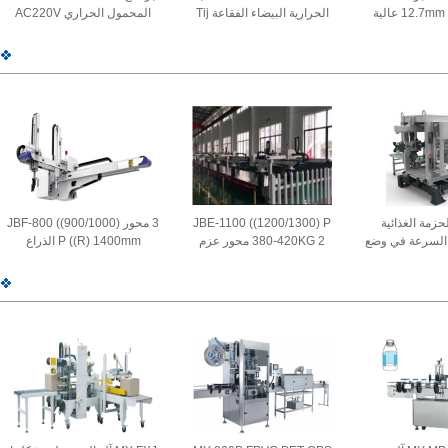
زرقاء طابعة 12.7mm عالية
الحرارية البيضاء الفقاعة Tij
المحمول الحراري AC220V
عية الحرارية
الطابعة الحبر للصندوق عملية
25-30kHz ± 3V السرعة
USB/RS232 N
مرنة مكافحة الاهتزاز AC220V
العالية الطابعة المحمولة ذات
الكرتونية
(± 20٪) 25-30kHz
الخط TIJ الأسود معالج البلازما
10mm * 3 7.5A
JB-I الحزمة الغذائية
JBE-1100 ((1200/1300) P
3 محور JBF-800 ((900/1000)
ة السرعة في وضع
380-420KG 2 محور عزم
P ((R) 1400mm الذراع
العلامات على العفن ((IML))
الدوران المستمر عزم الدوران
الروبوتية الذكية الذكية الذكية
 ذراع حزم و
الدوران الدائم سبيكة الألومنيوم
الذكية الذكية الذكية الذكية
ديد الصفائح
آلة صب الحقن الآلي الذراع
الذكية الذكية الذكية الذكية
الروبوت
الذكية الذكية الذكية الذكية
الذكية الذكية الذكية الذكية
الذكية الذكية الذكية الذكية
الذكية الذكية الذكية الذكية
الذكية الذكية الذكية الذكية
الذكية الذكية الذكية الذكية
الذكية الذكية الذكية الذكية
الذكية الذكية الذكية الذكية